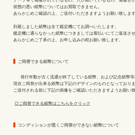
テープ等で補修されているもの、穴が開いているもの、落書きが
状態の悪い紙幣についてはお買取できません。

あらかじめご確認の上、ご送付いただきますようお願い致します
到着しました紙幣は全て鑑定機にてお調べいたします。

鑑定機に通らなかった紙幣につきましては着払いにてご返送させ
あらかじめご了承の上、お申し込みの程お願い致します。

ご両替できる紙幣について
      発行年数が古く流通が終了している紙幣、および記念紙幣等についてはご両替が出来ません。

現在ご両替が出来る紙幣は下記のデザインのものとなっておりま
ご送付される前に下記の画像をご確認いただきますようお願い致
◎ご両替できる紙幣はこちらをクリック
コンディションが悪くご両替ができない紙幣について