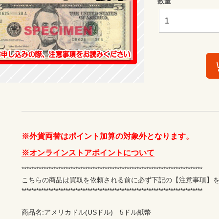
数量
※外貨両替はポイント加算の対象外となります。
※オンラインストアポイントについて
**************************************************************************

こちらの商品は買取を依頼される前に必ず下記の【注意事項】を
**************************************************************************

商品名:アメリカドル(USドル)　5ドル紙幣
