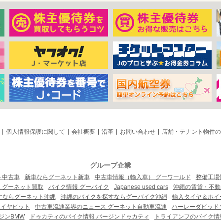
個人情報保護に関して
会社概要
沿革
お問い合わせ
店舗・テナント物件の
グループ企業
ト中古車
新車ならグーネット新車
中古車情報（輸入車） グーワールド
整備工場
 グーネット買取
バイク情報 グーバイク
Japanese used cars
沖縄の賃貸・不動
すならグーネット沖縄
沖縄のバイクを探すならグーバイク沖縄
輸入タイヤ＆ホイー
タイヤピット
中古車流通業界のニュース グーネット自動車流通
ハーレーダビッド
ジンBMW
ドゥカティのバイク情報 バージンドゥカティ
トライアンフのバイク情