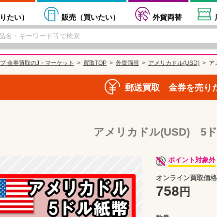
りたい
）
販売（
買いたい
）
外貨両替
プ 金券買取のJ・マーケット
買取TOP
外貨両替
アメリカドル(USD)
ア
郵送買取 金券を売り
アメリカドル(USD) 5
ポイント対象外
オンライン買取価格
758
円