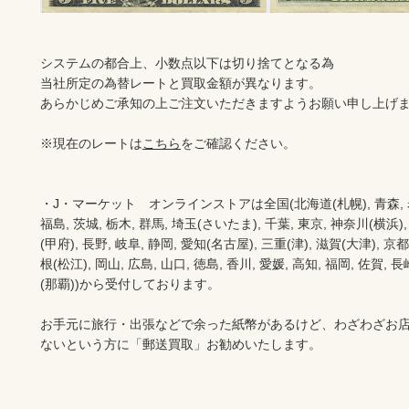
システムの都合上、小数点以下は切り捨てとなる為

当社所定の為替レートと買取金額が異なります。

あらかじめご承知の上ご注文いただきますようお願い申し上げま
※現在のレートは
こちら
をご確認ください。

・J・マーケット　オンラインストアは全国(北海道(札幌), 青森, 岩手(
福島, 茨城, 栃木, 群馬, 埼玉(さいたま), 千葉, 東京, 神奈川(横浜),
(甲府), 長野, 岐阜, 静岡, 愛知(名古屋), 三重(津), 滋賀(大津), 京
根(松江), 岡山, 広島, 山口, 徳島, 香川, 愛媛, 高知, 福岡, 佐賀, 長
(那覇))から受付しております。

お手元に旅行・出張などで余った紙幣があるけど、わざわざお
ないという方に「郵送買取」お勧めいたします。