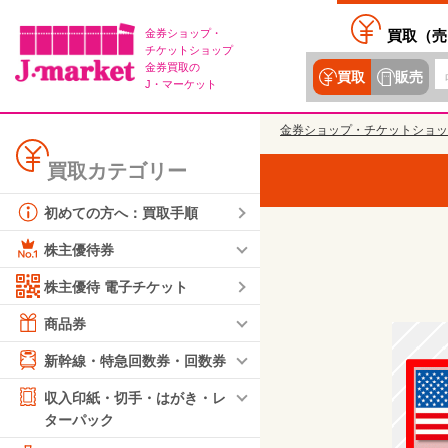
金券ショップ・
買取（
売
チケットショップ
金券買取の
買取
販売
J・マーケット
金券ショップ・チケットショッ
買取カテゴリー
初めての方へ：買取手順
株主優待券
株主優待 電子チケット
商品券
新幹線・特急回数券・回数券
収入印紙・切手・はがき・レ
ターパック