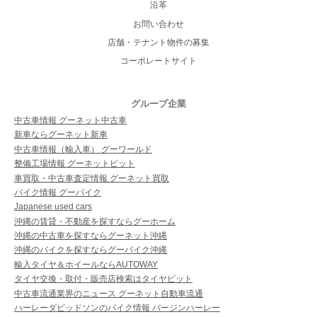
沿革
お問い合わせ
店舗・テナント物件の募集
コーポレートサイト
グループ企業
中古車情報 グーネット中古車
新車ならグーネット新車
中古車情報（輸入車） グーワールド
整備工場情報 グーネットピット
車買取・中古車査定情報 グーネット買取
バイク情報 グーバイク
Japanese used cars
沖縄の賃貸・不動産を探すならグーホーム
沖縄の中古車を探すならグーネット沖縄
沖縄のバイクを探すならグーバイク沖縄
輸入タイヤ＆ホイールならAUTOWAY
タイヤ交換・取付・販売店検索はタイヤピット
中古車流通業界のニュース グーネット自動車流通
ハーレーダビッドソンのバイク情報 バージンハーレー