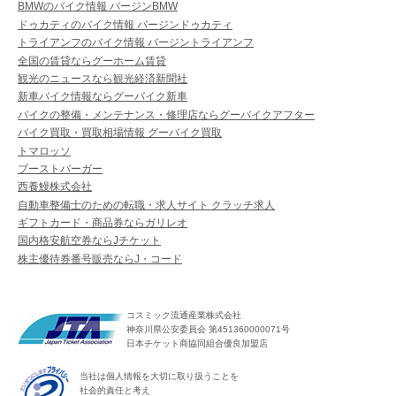
BMWのバイク情報 バージンBMW
ドゥカティのバイク情報 バージンドゥカティ
トライアンフのバイク情報 バージントライアンフ
全国の賃貸ならグーホーム賃貸
観光のニュースなら観光経済新聞社
新車バイク情報ならグーバイク新車
バイクの整備・メンテナンス・修理店ならグーバイクアフター
バイク買取・買取相場情報 グーバイク買取
トマロッソ
ブーストバーガー
西養鰻株式会社
自動車整備士のための転職・求人サイト クラッチ求人
ギフトカード・商品券ならガリレオ
国内格安航空券ならJチケット
株主優待券番号販売ならJ・コード
コスミック流通産業株式会社
神奈川県公安委員会 第451360000071号
日本チケット商協同組合優良加盟店
当社は個人情報を大切に取り扱うことを
社会的責任と考え