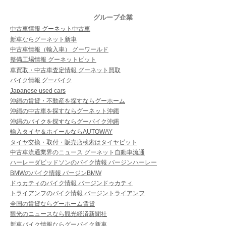
グループ企業
中古車情報 グーネット中古車
新車ならグーネット新車
中古車情報（輸入車） グーワールド
整備工場情報 グーネットピット
車買取・中古車査定情報 グーネット買取
バイク情報 グーバイク
Japanese used cars
沖縄の賃貸・不動産を探すならグーホーム
沖縄の中古車を探すならグーネット沖縄
沖縄のバイクを探すならグーバイク沖縄
輸入タイヤ＆ホイールならAUTOWAY
タイヤ交換・取付・販売店検索はタイヤピット
中古車流通業界のニュース グーネット自動車流通
ハーレーダビッドソンのバイク情報 バージンハーレー
BMWのバイク情報 バージンBMW
ドゥカティのバイク情報 バージンドゥカティ
トライアンフのバイク情報 バージントライアンフ
全国の賃貸ならグーホーム賃貸
観光のニュースなら観光経済新聞社
新車バイク情報ならグーバイク新車