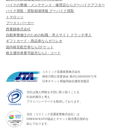
バイクの整備・メンテナンス・修理店ならグーバイクアフター
バイク買取・買取相場情報 グーバイク買取
トマロッソ
ブーストバーガー
西養鰻株式会社
自動車整備士のための転職・求人サイト クラッチ求人
ギフトカード・商品券ならガリレオ
国内格安航空券ならJチケット
株主優待券番号販売ならJ・コード
コスミック流通産業株式会社
神奈川県公安委員会 第451360000071号
日本チケット商協同組合優良加盟店
当社は個人情報を大切に取り扱うことを
社会的責任と考え
プライバシーマークを取得しております。
当社（コスミック流通産業株式会社）は
GREEN×EXPO協会とチケット販売委託契約を
結んでおります。