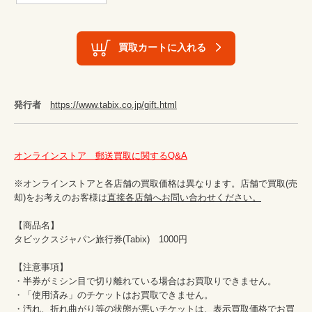
買取カートに入れる
発行者
https://www.tabix.co.jp/gift.html
オンラインストア　郵送買取に関するQ&A
※オンラインストアと各店舗の買取価格は異なります。店舗で買取(売
却)をお考えのお客様は
直接各店舗へお問い合わせください。
【商品名】

タビックスジャパン旅行券(Tabix)　1000円

【注意事項】

・半券がミシン目で切り離れている場合はお買取りできません。

・「使用済み」のチケットはお買取できません。

・汚れ、折れ曲がり等の状態が悪いチケットは、表示買取価格でお買