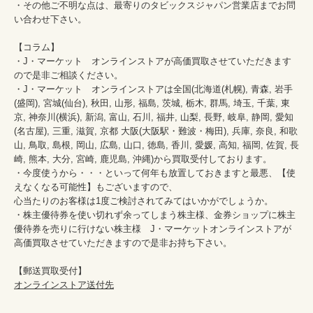
・その他ご不明な点は、最寄りのタビックスジャパン営業店までお問
い合わせ下さい。

【コラム】

・J・マーケット　オンラインストアが高価買取させていただきます
ので是非ご相談ください。　　

・J・マーケット　オンラインストアは全国(北海道(札幌), 青森, 岩手
(盛岡), 宮城(仙台), 秋田, 山形, 福島, 茨城, 栃木, 群馬, 埼玉, 千葉, 東
京, 神奈川(横浜), 新潟, 富山, 石川, 福井, 山梨, 長野, 岐阜, 静岡, 愛知
(名古屋), 三重, 滋賀, 京都 大阪(大阪駅・難波・梅田), 兵庫, 奈良, 和歌
山, 鳥取, 島根, 岡山, 広島, 山口, 徳島, 香川, 愛媛, 高知, 福岡, 佐賀, 長
崎, 熊本, 大分, 宮崎, 鹿児島, 沖縄)から買取受付しております。

・今度使うから・・・といって何年も放置しておきますと最悪、【使
えなくなる可能性】もございますので、

心当たりのお客様は1度ご検討されてみてはいかがでしょうか。

・株主優待券を使い切れず余ってしまう株主様、金券ショップに株主
優待券を売りに行けない株主様　J・マーケットオンラインストアが
高価買取させていただきますので是非お持ち下さい。

オンラインストア送付先