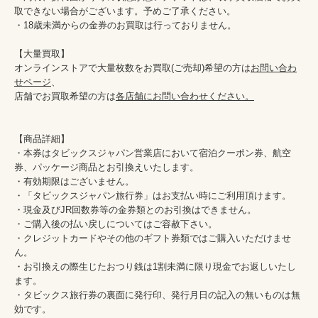
取できない場合がございます。予めご了承ください。

・18歳未満からの金券のお買取は行っておりません。

【大量買取】

オンラインストアで大量枚数をお買取(ご売却)希望の方は
お問い合わ
せページ
、

店舗でお買取希望の方は
各店舗にお問い合わせください。
【商品詳細】

・本券はタビックスジャパン営業店において宿泊クーポン券、航空
券、パッケージ商品とお引換えいたします。

・有効期限はございません。

・「タビックスジャパン旅行券」はお支払い時にご利用頂けます。

・現金及びJR回数券等の金券類とのお引換はできません。

・ご購入後の払い戻しについてはご容赦下さい。

・クレジットカードやその他のギフト券類ではご購入いただけませ
ん。

・お引換えの際生じたおつり銭は1割未満に限り現金でお返しいたし
ます。

・タビックス旅行券の裏面に発行印、発行月日の記入の無いものは無
効です。
