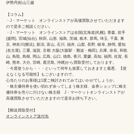
伊勢丹|松山三越

【コラム】

・J・マーケット　オンラインストアが高価買取させていただきます
ので是非ご相談ください。　　

・J・マーケット　オンラインストアは全国(北海道(札幌), 青森, 岩手
(盛岡), 宮城(仙台), 秋田, 山形, 福島, 茨城, 栃木, 群馬, 埼玉, 千葉, 東
京, 神奈川(横浜), 新潟, 富山, 石川, 福井, 山梨, 長野, 岐阜, 静岡, 愛知
(名古屋), 三重, 滋賀, 京都 大阪(大阪駅・難波・梅田), 兵庫, 奈良, 和歌
山, 鳥取, 島根, 岡山, 広島, 山口, 徳島, 香川, 愛媛, 高知, 福岡, 佐賀, 長
崎, 熊本, 大分, 宮崎, 鹿児島, 沖縄)から買取受付しております。

・今度使うから・・・といって何年も放置しておきますと最悪、【使
えなくなる可能性】もございますので、

心当たりのお客様は1度ご検討されてみてはいかがでしょうか。

・株主優待券を使い切れず余ってしまう株主様、金券ショップに株主
優待券を売りに行けない株主様　J・マーケットオンラインストアが
高価買取させていただきますので是非お持ち下さい。

オンラインストア送付先