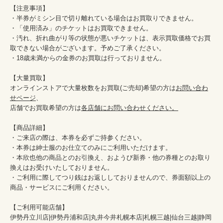
【注意事項】

・半券がミシン目で切り離れている場合はお買取りできません。

・「使用済み」のチケットはお買取できません。

・汚れ、折れ曲がり等の状態が悪いチケットは、表示買取価格でお買
取できない場合がございます。予めご了承ください。

・18歳未満からの金券のお買取は行っておりません。

【大量買取】

オンラインストアで大量枚数をお買取(ご売却)希望の方は
お問い合わ
せページ
、

店舗でお買取希望の方は
各店舗にお問い合わせください。
【商品詳細】

・ご来店の際は、本券を必ずご持参ください。

・本券は紳士服のお仕立てのみにご利用いただけます。

・本欣也他の商品とのお引換え、おようび新券・他の券種とのお取り
換えはお受けいたしておりません。

・ご利用に際してつり銭はお返ししておりませんので、券面額以上の
商品・サービスにご利用ください。

【ご利用可能店舗】

伊勢丹立川店|伊勢丹浦和店|丸井今井札幌本店|札幌三越|仙台三越|静岡