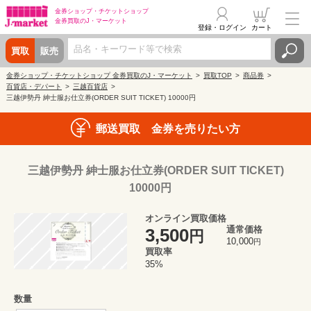
金券ショップ・
チケットショップ
金券買取の
J・マーケット
登録・ログイン
カート
買取
販売
金券ショップ・チケットショップ 金券買取のJ・マーケット
買取TOP
商品券
百貨店・デパート
三越百貨店
三越伊勢丹 紳士服お仕立券(ORDER SUIT TICKET) 10000円
郵送買取 金券を売りたい方
三越伊勢丹 紳士服お仕立券(ORDER SUIT TICKET)
10000円
オンライン買取価格
通常価格
3,500
円
10,000
円
買取率
35%
数量