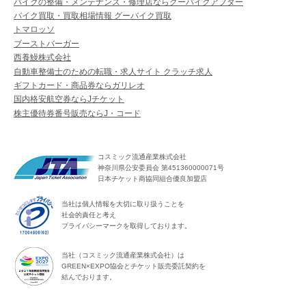
バイクの整備・メンテナンス・修理店ならグーバイクアフター
バイク買取・買取相場情報 グーバイク買取
トマロッソ
ブーストバーガー
西養鰻株式会社
自動車整備士のための転職・求人サイト クラッチ求人
ギフトカード・商品券ならガリレオ
国内格安航空券ならJチケット
株主優待券番号販売ならJ・コード
コスミック流通産業株式会社
神奈川県公安委員会 第451360000071号
日本チケット商協同組合優良加盟店
当社は個人情報を大切に取り扱うことを
社会的責任と考え
プライバシーマークを取得しております。
当社（コスミック流通産業株式会社）は
GREEN×EXPO協会とチケット販売委託契約を
結んでおります。