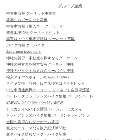
グループ企業
中古車情報 グーネット中古車
新車ならグーネット新車
中古車情報（輸入車） グーワールド
整備工場情報 グーネットピット
車買取・中古車査定情報 グーネット買取
バイク情報 グーバイク
Japanese used cars
沖縄の賃貸・不動産を探すならグーホーム
沖縄の中古車を探すならグーネット沖縄
沖縄のバイクを探すならグーバイク沖縄
輸入タイヤ＆ホイールならAUTOWAY
タイヤ交換・取付・販売店検索はタイヤピット
中古車流通業界のニュース グーネット自動車流通
ハーレーダビッドソンのバイク情報 バージンハーレー
BMWのバイク情報 バージンBMW
ドゥカティのバイク情報 バージンドゥカティ
トライアンフのバイク情報 バージントライアンフ
全国の賃貸ならグーホーム賃貸
観光のニュースなら観光経済新聞社
新車バイク情報ならグーバイク新車