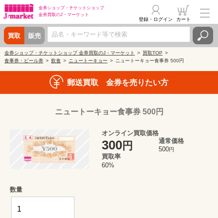
金券ショップ・
チケットショップ
金券買取の
J・マーケット
登録・ログイン
カート
買取
販売
金券ショップ・チケットショップ 金券買取のJ・マーケット
買取TOP
食事券・ビール券
飲食
ニュートーキョー
ニュートーキョー食事券 500円
郵送買取 金券を売りたい方
ニュートーキョー食事券 500円
オンライン買取価格
通常価格
300
円
500
円
買取率
60%
数量