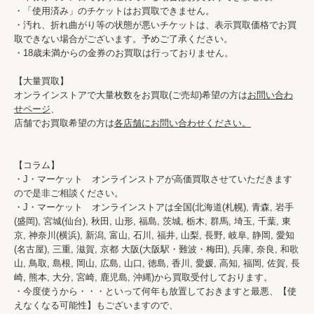
・「使用済み」のチケットはお買取できません。

・汚れ、折れ曲がり等の状態が悪いチケットは、表示買取価格でお買
取できない場合がございます。予めご了承ください。

・18歳未満からの金券のお買取は行っておりません。

【大量買取】

オンラインストアで大量枚数をお買取(ご売却)希望の方は
お問い合わ
せページ
、

店舗でお買取希望の方は
各店舗にお問い合わせください。
【コラム】

・J・マーケット　オンラインストアが高価買取させていただきます
ので是非ご相談ください。　　

・J・マーケット　オンラインストアは全国(北海道(札幌), 青森, 岩手
(盛岡), 宮城(仙台), 秋田, 山形, 福島, 茨城, 栃木, 群馬, 埼玉, 千葉, 東
京, 神奈川(横浜), 新潟, 富山, 石川, 福井, 山梨, 長野, 岐阜, 静岡, 愛知
(名古屋), 三重, 滋賀, 京都 大阪(大阪駅・難波・梅田), 兵庫, 奈良, 和歌
山, 鳥取, 島根, 岡山, 広島, 山口, 徳島, 香川, 愛媛, 高知, 福岡, 佐賀, 長
崎, 熊本, 大分, 宮崎, 鹿児島, 沖縄)から買取受付しております。

・今度使うから・・・といって何年も放置しておきますと最悪、【使
えなくなる可能性】もございますので、
