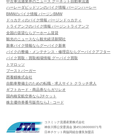
中古車流通業界のニュース グーネット自動車流通
ハーレーダビッドソンのバイク情報 バージンハーレー
BMWのバイク情報 バージンBMW
ドゥカティのバイク情報 バージンドゥカティ
トライアンフのバイク情報 バージントライアンフ
全国の賃貸ならグーホーム賃貸
観光のニュースなら観光経済新聞社
新車バイク情報ならグーバイク新車
バイクの整備・メンテナンス・修理店ならグーバイクアフター
バイク買取・買取相場情報 グーバイク買取
トマロッソ
ブーストバーガー
西養鰻株式会社
自動車整備士のための転職・求人サイト クラッチ求人
ギフトカード・商品券ならガリレオ
国内格安航空券ならJチケット
株主優待券番号販売ならJ・コード
コスミック流通産業株式会社
神奈川県公安委員会 第451360000071号
日本チケット商協同組合優良加盟店