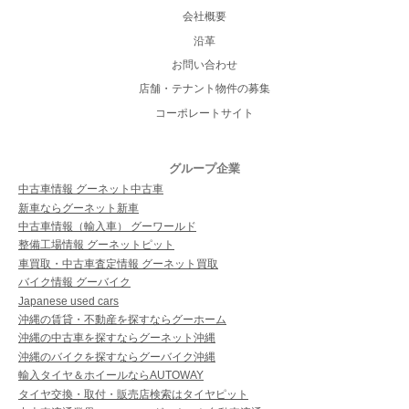
会社概要
沿革
お問い合わせ
店舗・テナント物件の募集
コーポレートサイト
グループ企業
中古車情報 グーネット中古車
新車ならグーネット新車
中古車情報（輸入車） グーワールド
整備工場情報 グーネットピット
車買取・中古車査定情報 グーネット買取
バイク情報 グーバイク
Japanese used cars
沖縄の賃貸・不動産を探すならグーホーム
沖縄の中古車を探すならグーネット沖縄
沖縄のバイクを探すならグーバイク沖縄
輸入タイヤ＆ホイールならAUTOWAY
タイヤ交換・取付・販売店検索はタイヤピット