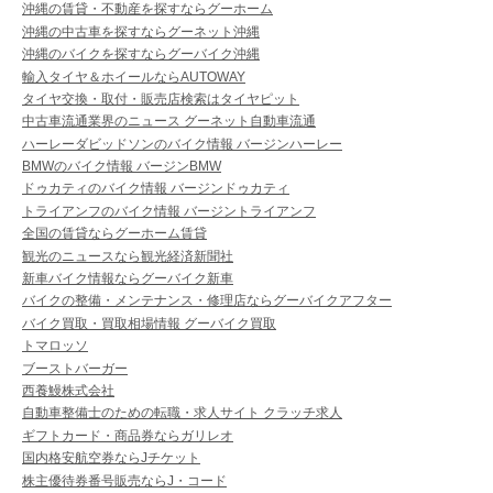
沖縄の賃貸・不動産を探すならグーホーム
沖縄の中古車を探すならグーネット沖縄
沖縄のバイクを探すならグーバイク沖縄
輸入タイヤ＆ホイールならAUTOWAY
タイヤ交換・取付・販売店検索はタイヤピット
中古車流通業界のニュース グーネット自動車流通
ハーレーダビッドソンのバイク情報 バージンハーレー
BMWのバイク情報 バージンBMW
ドゥカティのバイク情報 バージンドゥカティ
トライアンフのバイク情報 バージントライアンフ
全国の賃貸ならグーホーム賃貸
観光のニュースなら観光経済新聞社
新車バイク情報ならグーバイク新車
バイクの整備・メンテナンス・修理店ならグーバイクアフター
バイク買取・買取相場情報 グーバイク買取
トマロッソ
ブーストバーガー
西養鰻株式会社
自動車整備士のための転職・求人サイト クラッチ求人
ギフトカード・商品券ならガリレオ
国内格安航空券ならJチケット
株主優待券番号販売ならJ・コード