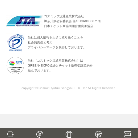
コスミック流通産業株式会社
神奈川県公安委員会 第451360000071号
日本チケット商協同組合優良加盟店
当社は個人情報を大切に取り扱うことを
社会的責任と考え
プライバシーマークを取得しております。
当社（コスミック流通産業株式会社）は
GREEN×EXPO協会とチケット販売委託契約を
結んでおります。
copyright © Cosmic Ryutuu Sangyou LTD., Inc All Rights Reserved.