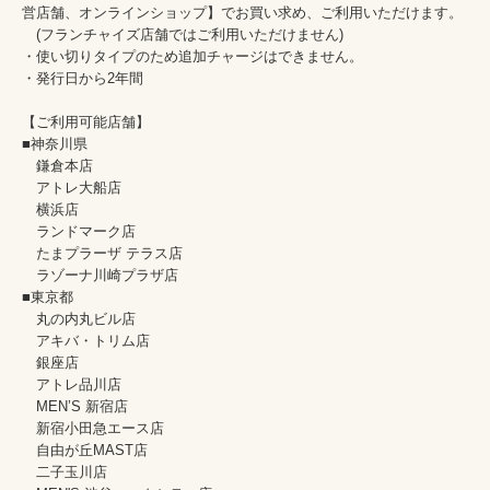
営店舗、オンラインショップ】でお買い求め、ご利用いただけます。

　(フランチャイズ店舗ではご利用いただけません)

・使い切りタイプのため追加チャージはできません。

・発行日から2年間

【ご利用可能店舗】

■神奈川県 

　鎌倉本店

　アトレ大船店

　横浜店

　ランドマーク店

　たまプラーザ テラス店

　ラゾーナ川崎プラザ店

■東京都

　丸の内丸ビル店

　アキバ・トリム店

　銀座店

　アトレ品川店

　MEN’S 新宿店

　新宿小田急エース店

　自由が丘MAST店

　二子玉川店
