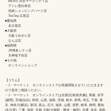
　MEN'S 渋谷マークシティ店

　アトレ恵比寿店

　池袋ショッピングパーク店

　TexTeq 広尾店

■愛知県 

　名古屋店

■大阪府 

　大阪うめきた店

　なんば店

■福岡県

　JR博多シティ店

　天神地下街店

■その他	

　オンラインショップ

【コラム】

・J・マーケット　オンラインストアが高価買取させていただきます
ので是非ご相談ください。　　

・J・マーケット　オンラインストアは全国(北海道(札幌), 青森, 岩手
(盛岡), 宮城(仙台), 秋田, 山形, 福島, 茨城, 栃木, 群馬, 埼玉, 千葉, 東
京, 神奈川(横浜), 新潟, 富山, 石川, 福井, 山梨, 長野, 岐阜, 静岡, 愛知
(名古屋), 三重, 滋賀, 京都 大阪(大阪駅・難波・梅田), 兵庫, 奈良, 和歌