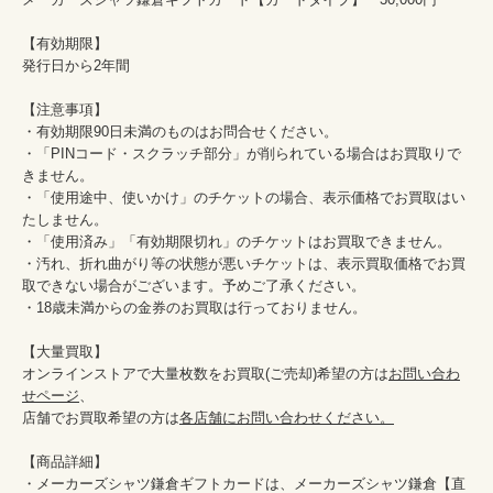
【有効期限】

発行日から2年間

【注意事項】

・有効期限90日未満のものはお問合せください。

・「PINコード・スクラッチ部分」が削られている場合はお買取りで
きません。

・「使用途中、使いかけ」のチケットの場合、表示価格でお買取はい
たしません。

・「使用済み」「有効期限切れ」のチケットはお買取できません。

・汚れ、折れ曲がり等の状態が悪いチケットは、表示買取価格でお買
取できない場合がございます。予めご了承ください。

・18歳未満からの金券のお買取は行っておりません。

【大量買取】

オンラインストアで大量枚数をお買取(ご売却)希望の方は
お問い合わ
せページ
、

店舗でお買取希望の方は
各店舗にお問い合わせください。
【商品詳細】

・メーカーズシャツ鎌倉ギフトカードは、メーカーズシャツ鎌倉【直