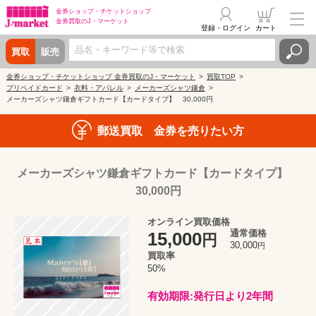
金券ショップ・
チケットショップ
金券買取の
J・マーケット
登録・ログイン
カート
買取
販売
金券ショップ・チケットショップ 金券買取のJ・マーケット
買取TOP
プリペイドカード
衣料・アパレル
メーカーズシャツ鎌倉
メーカーズシャツ鎌倉ギフトカード【カードタイプ】 30,000円
郵送買取 金券を売りたい方
メーカーズシャツ鎌倉ギフトカード【カードタイプ】
30,000円
オンライン買取価格
通常価格
15,000
円
30,000
円
買取率
50%
有効期限:発行日より2年間