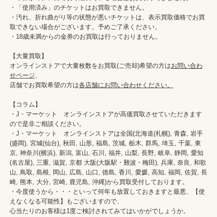
・「使用済み」のチケットはお買取できません。

・汚れ、折れ曲がり等の状態が悪いチケットは、表示買取価格でお買
取できない場合がございます。予めご了承ください。

・18歳未満からの金券のお買取は行っておりません。

【大量買取】

オンラインストアで大量枚数をお買取(ご売却)希望の方は
お問い合わ
せページ
、

店舗でお買取希望の方は
各店舗にお問い合わせください。
【コラム】

・J・マーケット　オンラインストアが高価買取させていただきます
ので是非ご相談ください。　　

・J・マーケット　オンラインストアは全国(北海道(札幌), 青森, 岩手
(盛岡), 宮城(仙台), 秋田, 山形, 福島, 茨城, 栃木, 群馬, 埼玉, 千葉, 東
京, 神奈川(横浜), 新潟, 富山, 石川, 福井, 山梨, 長野, 岐阜, 静岡, 愛知
(名古屋), 三重, 滋賀, 京都 大阪(大阪駅・難波・梅田), 兵庫, 奈良, 和歌
山, 鳥取, 島根, 岡山, 広島, 山口, 徳島, 香川, 愛媛, 高知, 福岡, 佐賀, 長
崎, 熊本, 大分, 宮崎, 鹿児島, 沖縄)から買取受付しております。

・今度使うから・・・といって何年も放置しておきますと最悪、【使
えなくなる可能性】もございますので、

心当たりのお客様は1度ご検討されてみてはいかがでしょうか。
