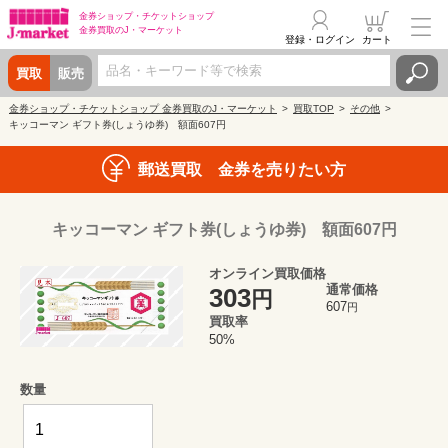
金券ショップ・
チケットショップ
金券買取の
J・マーケット
登録・ログイン
カート
買取
販売
金券ショップ・チケットショップ 金券買取のJ・マーケット
買取TOP
その他
キッコーマン ギフト券(しょうゆ券) 額面607円
郵送買取 金券を売りたい方
キッコーマン ギフト券(しょうゆ券) 額面607円
オンライン買取価格
通常価格
303
円
607
円
買取率
50%
数量