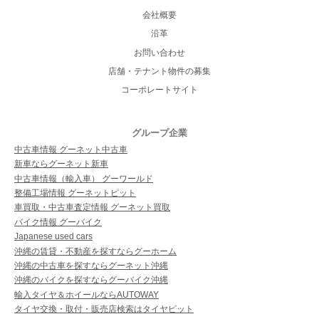
会社概要
沿革
お問い合わせ
店舗・テナント物件の募集
コーポレートサイト
グループ企業
中古車情報 グーネット中古車
新車ならグーネット新車
中古車情報（輸入車） グーワールド
整備工場情報 グーネットピット
車買取・中古車査定情報 グーネット買取
バイク情報 グーバイク
Japanese used cars
沖縄の賃貸・不動産を探すならグーホーム
沖縄の中古車を探すならグーネット沖縄
沖縄のバイクを探すならグーバイク沖縄
輸入タイヤ＆ホイールならAUTOWAY
タイヤ交換・取付・販売店検索はタイヤピット