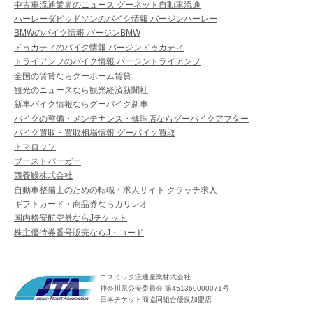
中古車流通業界のニュース グーネット自動車流通
ハーレーダビッドソンのバイク情報 バージンハーレー
BMWのバイク情報 バージンBMW
ドゥカティのバイク情報 バージンドゥカティ
トライアンフのバイク情報 バージントライアンフ
全国の賃貸ならグーホーム賃貸
観光のニュースなら観光経済新聞社
新車バイク情報ならグーバイク新車
バイクの整備・メンテナンス・修理店ならグーバイクアフター
バイク買取・買取相場情報 グーバイク買取
トマロッソ
ブーストバーガー
西養鰻株式会社
自動車整備士のための転職・求人サイト クラッチ求人
ギフトカード・商品券ならガリレオ
国内格安航空券ならJチケット
株主優待券番号販売ならJ・コード
コスミック流通産業株式会社
神奈川県公安委員会 第451360000071号
日本チケット商協同組合優良加盟店