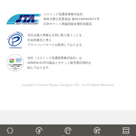
コスミック流通産業株式会社
神奈川県公安委員会 第451360000071号
日本チケット商協同組合優良加盟店
当社は個人情報を大切に取り扱うことを
社会的責任と考え
プライバシーマークを取得しております。
当社（コスミック流通産業株式会社）は
GREEN×EXPO協会とチケット販売委託契約を
結んでおります。
copyright © Cosmic Ryutuu Sangyou LTD., Inc All Rights Reserved.