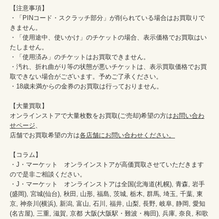
【注意事項】

・「PINコード・スクラッチ部分」が削られている場合はお買取りで
きません。

・「使用途中、使いかけ」のチケットの場合、表示価格でお買取はい
たしません。

・「使用済み」のチケットはお買取できません。

・汚れ、折れ曲がり等の状態が悪いチケットは、表示買取価格でお買
取できない場合がございます。予めご了承ください。

・18歳未満からの金券のお買取は行っておりません。

【大量買取】

オンラインストアで大量枚数をお買取(ご売却)希望の方は
お問い合わ
せページ
、

店舗でお買取希望の方は
各店舗にお問い合わせください。
【コラム】

・J・マーケット　オンラインストアが高価買取させていただきます
ので是非ご相談ください。　　

・J・マーケット　オンラインストアは全国(北海道(札幌), 青森, 岩手
(盛岡), 宮城(仙台), 秋田, 山形, 福島, 茨城, 栃木, 群馬, 埼玉, 千葉, 東
京, 神奈川(横浜), 新潟, 富山, 石川, 福井, 山梨, 長野, 岐阜, 静岡, 愛知
(名古屋), 三重, 滋賀, 京都 大阪(大阪駅・難波・梅田), 兵庫, 奈良, 和歌