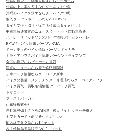
沖縄の賃貸・不動産を探すならグーホーム
沖縄の中古車を探すならグーネット沖縄
沖縄のバイクを探すならグーバイク沖縄
輸入タイヤ＆ホイールならAUTOWAY
タイヤ交換・取付・販売店検索はタイヤピット
中古車流通業界のニュース グーネット自動車流通
ハーレーダビッドソンのバイク情報 バージンハーレー
BMWのバイク情報 バージンBMW
ドゥカティのバイク情報 バージンドゥカティ
トライアンフのバイク情報 バージントライアンフ
全国の賃貸ならグーホーム賃貸
観光のニュースなら観光経済新聞社
新車バイク情報ならグーバイク新車
バイクの整備・メンテナンス・修理店ならグーバイクアフター
バイク買取・買取相場情報 グーバイク買取
トマロッソ
ブーストバーガー
西養鰻株式会社
自動車整備士のための転職・求人サイト クラッチ求人
ギフトカード・商品券ならガリレオ
国内格安航空券ならJチケット
株主優待券番号販売ならJ・コード