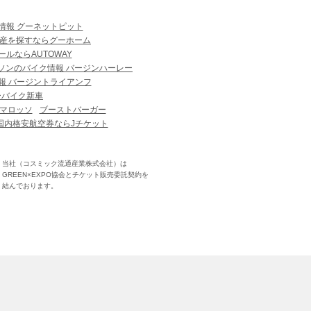
情報 グーネットピット
産を探すならグーホーム
ルならAUTOWAY
ソンのバイク情報 バージンハーレー
報 バージントライアンフ
ーバイク新車
マロッソ
ブーストバーガー
国内格安航空券ならJチケット
当社（コスミック流通産業株式会社）は
GREEN×EXPO協会とチケット販売委託契約を
結んでおります。