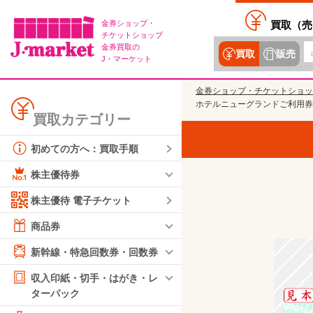
金券ショップ・
買取（
売
チケットショップ
金券買取の
買取
販売
J・マーケット
金券ショップ・チケットショッ
ホテルニューグランドご利用券 
買取カテゴリー
初めての方へ：買取手順
株主優待券
株主優待 電子チケット
商品券
新幹線・特急回数券・回数券
収入印紙・切手・はがき・レ
ターパック