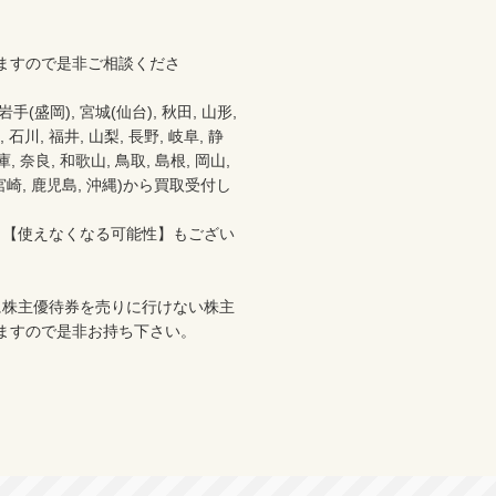
ますので是非ご相談くださ
盛岡), 宮城(仙台), 秋田, 山形, 
 石川, 福井, 山梨, 長野, 岐阜, 静
 奈良, 和歌山, 鳥取, 島根, 岡山, 
分, 宮崎, 鹿児島, 沖縄)から買取受付し
、【使えなくなる可能性】もござい
に株主優待券を売りに行けない株主
ますので是非お持ち下さい。
