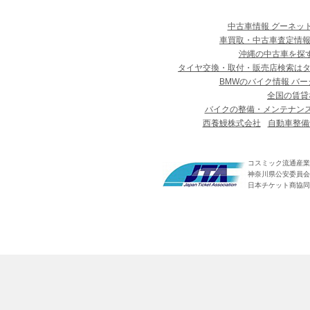
中古車情報 グーネッ
車買取・中古車査定情報
沖縄の中古車を探
タイヤ交換・取付・販売店検索は
BMWのバイク情報 バー
全国の賃貸
バイクの整備・メンテナン
西養鰻株式会社
自動車整備
コスミック流通産業
神奈川県公安委員会 第
日本チケット商協同