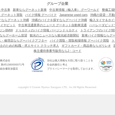
グループ企業
ト中古車
新車ならグーネット新車
中古車情報（輸入車） グーワールド
整備工場
 グーネット買取
バイク情報 グーバイク
Japanese used cars
沖縄の賃貸・不動
すならグーネット沖縄
沖縄のバイクを探すならグーバイク沖縄
輸入タイヤ＆ホイー
タイヤピット
中古車流通業界のニュース グーネット自動車流通
ハーレーダビッド
ジンBMW
ドゥカティのバイク情報 バージンドゥカティ
トライアンフのバイク情
ならグーホーム賃貸
観光のニュースなら観光経済新聞社
新車バイク情報ならグ
ス・修理店ならグーバイクアフター
バイク買取・買取相場情報 グーバイク買取
ト
士のための転職・求人サイト クラッチ求人
ギフトカード・商品券ならガリレオ
株主優待券番号販売ならJ・コード
株式会社
当社は個人情報を大切に取り扱うことを
451360000071号
社会的責任と考え
組合優良加盟店
プライバシーマークを取得しております。
copyright © Cosmic Ryutuu Sangyou LTD., Inc All Rights Reserved.