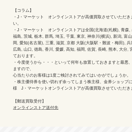
【コラム】

・J・マーケット　オンラインストアが高価買取させていただき
い。　　

・J・マーケット　オンラインストアは全国(北海道(札幌), 青森, 岩手(
福島, 茨城, 栃木, 群馬, 埼玉, 千葉, 東京, 神奈川(横浜), 新潟, 富山,
岡, 愛知(名古屋), 三重, 滋賀, 京都 大阪(大阪駅・難波・梅田), 兵庫,
広島, 山口, 徳島, 香川, 愛媛, 高知, 福岡, 佐賀, 長崎, 熊本, 大
ております。

・今度使うから・・・といって何年も放置しておきますと最悪
ますので、

心当たりのお客様は1度ご検討されてみてはいかがでしょうか。

・株主優待券を使い切れず余ってしまう株主様、金券ショップ
様　J・マーケットオンラインストアが高価買取させていただき
オンラインストア送付先