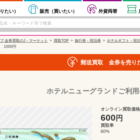
りたい
）
販売（
買いたい
）
外貨両替
プ 金券買取のJ・マーケット
買取TOP
旅行券・宿泊券
ホテルギフト・宿
1000円
郵送買取 金券を売り
ホテルニューグランドご利用券
オンライン買取価格
600
円
買取率
60%