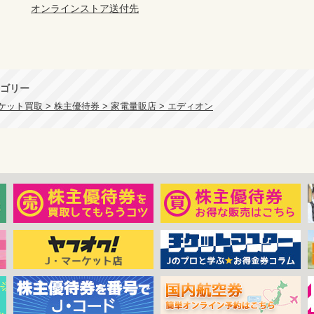
オンラインストア送付先
ゴリー
ット買取 > 株主優待券 > 家電量販店 > エディオン