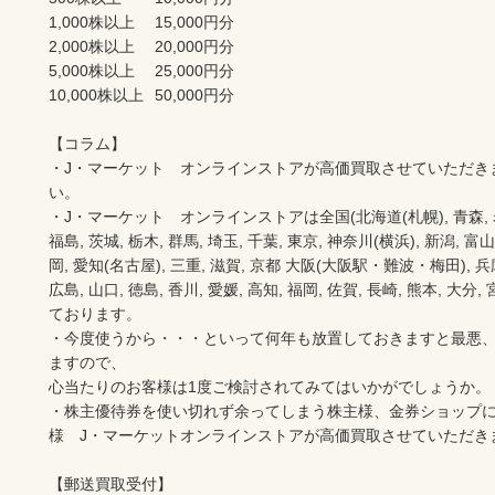
1,000株以上	15,000円分

2,000株以上	20,000円分

5,000株以上	25,000円分

10,000株以上	50,000円分

【コラム】

・J・マーケット　オンラインストアが高価買取させていただき
い。　　

・J・マーケット　オンラインストアは全国(北海道(札幌), 青森, 岩手(
福島, 茨城, 栃木, 群馬, 埼玉, 千葉, 東京, 神奈川(横浜), 新潟, 富山,
岡, 愛知(名古屋), 三重, 滋賀, 京都 大阪(大阪駅・難波・梅田), 兵庫,
広島, 山口, 徳島, 香川, 愛媛, 高知, 福岡, 佐賀, 長崎, 熊本, 大
ております。

・今度使うから・・・といって何年も放置しておきますと最悪
ますので、

心当たりのお客様は1度ご検討されてみてはいかがでしょうか。

・株主優待券を使い切れず余ってしまう株主様、金券ショップ
様　J・マーケットオンラインストアが高価買取させていただき