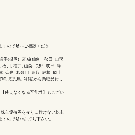
ますので是非ご相談くださ
盛岡), 宮城(仙台), 秋田, 山形, 
 石川, 福井, 山梨, 長野, 岐阜, 静
 奈良, 和歌山, 鳥取, 島根, 岡山, 
分, 宮崎, 鹿児島, 沖縄)から買取受付し
、【使えなくなる可能性】もござい
に株主優待券を売りに行けない株主
ますので是非お持ち下さい。
