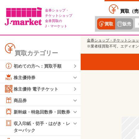
金券ショップ・
買取（
売
チケットショップ
金券買取の
買取
販売
J・マーケット
金券ショップ・チケットショッ
※業者様買取不可。エディオン 株
買取カテゴリー
初めての方へ：買取手順
株主優待券
株主優待 電子チケット
商品券
新幹線・特急回数券・回数券
収入印紙・切手・はがき・レ
ターパック