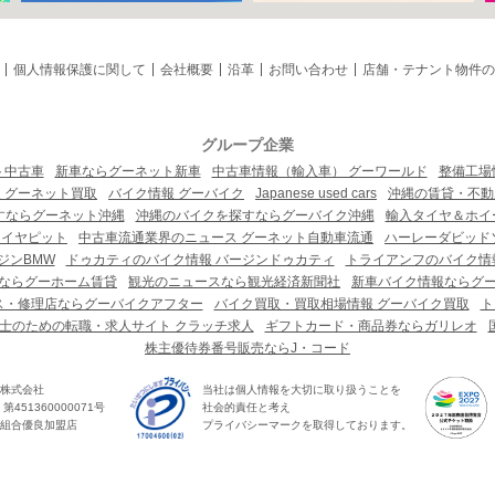
個人情報保護に関して
会社概要
沿革
お問い合わせ
店舗・テナント物件の
グループ企業
ト中古車
新車ならグーネット新車
中古車情報（輸入車） グーワールド
整備工場
 グーネット買取
バイク情報 グーバイク
Japanese used cars
沖縄の賃貸・不動
すならグーネット沖縄
沖縄のバイクを探すならグーバイク沖縄
輸入タイヤ＆ホイー
タイヤピット
中古車流通業界のニュース グーネット自動車流通
ハーレーダビッド
ジンBMW
ドゥカティのバイク情報 バージンドゥカティ
トライアンフのバイク情
ならグーホーム賃貸
観光のニュースなら観光経済新聞社
新車バイク情報ならグ
ス・修理店ならグーバイクアフター
バイク買取・買取相場情報 グーバイク買取
ト
士のための転職・求人サイト クラッチ求人
ギフトカード・商品券ならガリレオ
株主優待券番号販売ならJ・コード
株式会社
当社は個人情報を大切に取り扱うことを
451360000071号
社会的責任と考え
組合優良加盟店
プライバシーマークを取得しております。