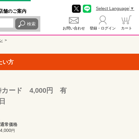
Select Language
▼
店舗
のご
案内
検索
お問い合わせ
登録・ログイン
カート
ン
たい方
ード 4,000円 有
0日
通常価格
4,000
円