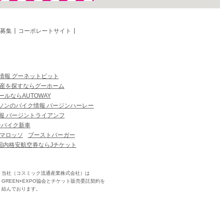
募集
コーポレートサイト
情報 グーネットピット
産を探すならグーホーム
ルならAUTOWAY
ソンのバイク情報 バージンハーレー
報 バージントライアンフ
ーバイク新車
マロッソ
ブーストバーガー
国内格安航空券ならJチケット
当社（コスミック流通産業株式会社）は
GREEN×EXPO協会とチケット販売委託契約を
結んでおります。