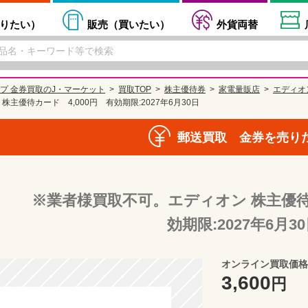
りたい
）
販売（
買いたい
）
外貨両替
プ 金券買取のJ・マーケット
買取TOP
株主優待券
家電量販店
エディオ
主優待カード 4,000円 有効期限:2027年6月30日
郵送買取 金券を売り
※業者様買取不可。エディオン 株主優待カ
効期限:2027年6月3
オンライン買取価格
3,600
円