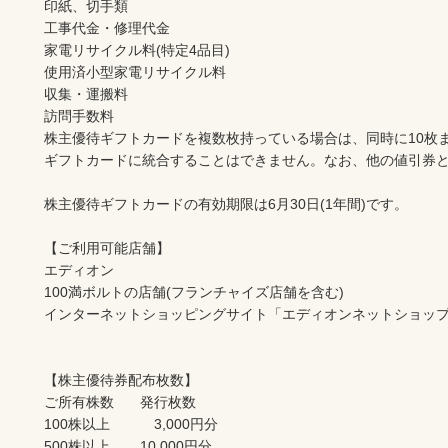
印紙、切手類

工事代金・修理代金

家電リサイクル料(特定4品目)

使用済小型家電リサイクル料

収集・運搬料

訪問手数料

株主優待ギフトカードを複数枚持っている場合は、同時に10枚
ギフトカードに統合することはできません。なお、他の値引券と
株主優待ギフトカードの有効期限は6月30日(1年間)です。

【ご利用可能店舗】

エディオン

100満ボルトの店舗(フランチャイズ店舗を含む)

インターネットショッピングサイト「エディオンネットショップ
【株主優待券配布枚数】

ご所有株数	発行枚数

100株以上　　	　3,000円分

500株以上　	10,000円分
