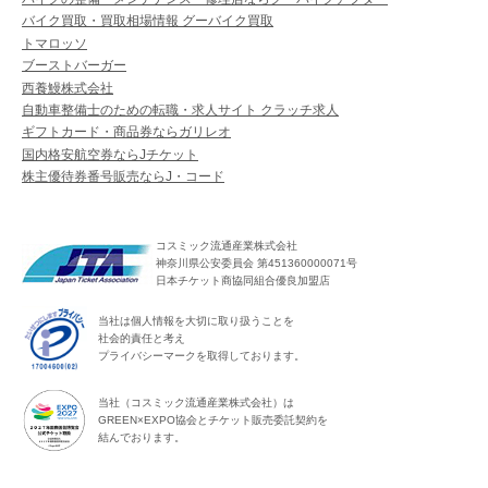
バイク買取・買取相場情報 グーバイク買取
トマロッソ
ブーストバーガー
西養鰻株式会社
自動車整備士のための転職・求人サイト クラッチ求人
ギフトカード・商品券ならガリレオ
国内格安航空券ならJチケット
株主優待券番号販売ならJ・コード
コスミック流通産業株式会社
神奈川県公安委員会 第451360000071号
日本チケット商協同組合優良加盟店
当社は個人情報を大切に取り扱うことを
社会的責任と考え
プライバシーマークを取得しております。
当社（コスミック流通産業株式会社）は
GREEN×EXPO協会とチケット販売委託契約を
結んでおります。