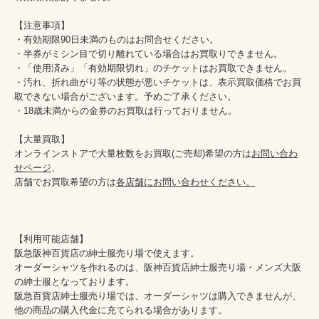
【注意事項】

・有効期限90日未満のものはお問合せください。

・半券がミシン目で切り離れている場合はお買取りできません。

・「使用済み」「有効期限切れ」のチケットはお買取できません。

・汚れ、折れ曲がり等の状態が悪いチケットは、表示買取価格でお買
取できない場合がございます。予めご了承ください。

・18歳未満からの金券のお買取は行っておりません。

【大量買取】

オンラインストアで大量枚数をお買取(ご売却)希望の方は
お問い合わ
せページ
、

店舗でお買取希望の方は
各店舗にお問い合わせください。
【利用可能店舗】

阪急阪神百貨店の紳士服売り場で使えます。

オーダーシャツを作れるのは、阪神百貨店紳士服売り場・メンズ大阪
の紳士服となっております。

阪急百貨店紳士服売り場では、オーダーシャツは購入できませんが、
他の商品の購入代金に充てられる場合があります。
