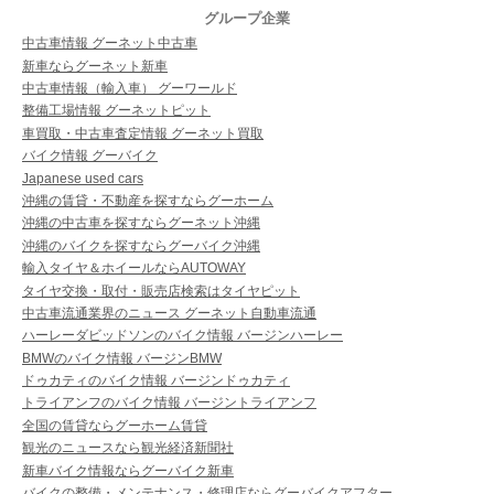
グループ企業
中古車情報 グーネット中古車
新車ならグーネット新車
中古車情報（輸入車） グーワールド
整備工場情報 グーネットピット
車買取・中古車査定情報 グーネット買取
バイク情報 グーバイク
Japanese used cars
沖縄の賃貸・不動産を探すならグーホーム
沖縄の中古車を探すならグーネット沖縄
沖縄のバイクを探すならグーバイク沖縄
輸入タイヤ＆ホイールならAUTOWAY
タイヤ交換・取付・販売店検索はタイヤピット
中古車流通業界のニュース グーネット自動車流通
ハーレーダビッドソンのバイク情報 バージンハーレー
BMWのバイク情報 バージンBMW
ドゥカティのバイク情報 バージンドゥカティ
トライアンフのバイク情報 バージントライアンフ
全国の賃貸ならグーホーム賃貸
観光のニュースなら観光経済新聞社
新車バイク情報ならグーバイク新車
バイクの整備・メンテナンス・修理店ならグーバイクアフター