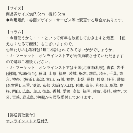
【サイズ】

商品券サイズ:縦7.5cm   横15.5cm

◆利用規約・券面デザイン・サービス等は変更する場合があります。

【コラム】

・今度使うから・・・といって何年も放置しておきますと最悪、【使
えなくなる可能性】もございますので、

心当たりのお客様は1度ご検討されてみてはいががでしょうか。

・J・マーケット　オンラインストアが高価買取させていただきます
ので是非ご相談ください。　　

・J・マーケット　オンラインストアは全国(北海道(札幌), 青森, 岩手
(盛岡), 宮城(仙台), 秋田, 山形, 福島, 茨城, 栃木, 群馬, 埼玉, 千葉, 東
京, 神奈川(横浜), 新潟, 富山, 石川, 福井, 山梨, 長野, 岐阜, 静岡, 愛知
(名古屋), 三重, 滋賀, 京都 大阪(なんば), 兵庫, 奈良, 和歌山, 鳥取, 島
根, 岡山, 広島, 山口, 徳島, 香川, 愛媛, 高知, 福岡, 佐賀, 長崎, 熊本, 大
分, 宮崎, 鹿児島, 沖縄)から買取受付しております。

オンラインストア送付先