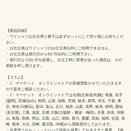
【商品詳細】

・ワイシャツお仕立券と冊子は必ずセットにして売り場にお持ちくだ
さい。

・お仕立券はワイシャツのお仕立券以外にご利用できません。

・お仕立券は発行日から6か月以内にご利用下さい。

・発行日より6か月を経過し、仕立工料に変更があった場合は、その
差額を申し受けます。

【コラム】

・J・マーケット　オンラインストアが高価買取させていただきます
ので是非ご相談ください。　　

・J・マーケット　オンラインストアは全国(北海道(札幌), 青森, 岩手
(盛岡), 宮城(仙台), 秋田, 山形, 福島, 茨城, 栃木, 群馬, 埼玉, 千葉, 東
京, 神奈川(横浜), 新潟, 富山, 石川, 福井, 山梨, 長野, 岐阜, 静岡, 愛知
(名古屋), 三重, 滋賀, 京都 大阪(大阪駅・難波・梅田), 兵庫, 奈良, 和歌
山, 鳥取, 島根, 岡山, 広島, 山口, 徳島, 香川, 愛媛, 高知, 福岡, 佐賀, 長
崎, 熊本, 大分, 宮崎, 鹿児島, 沖縄)から買取受付しております。

・今度使うから・・・といって何年も放置しておきますと最悪、【使