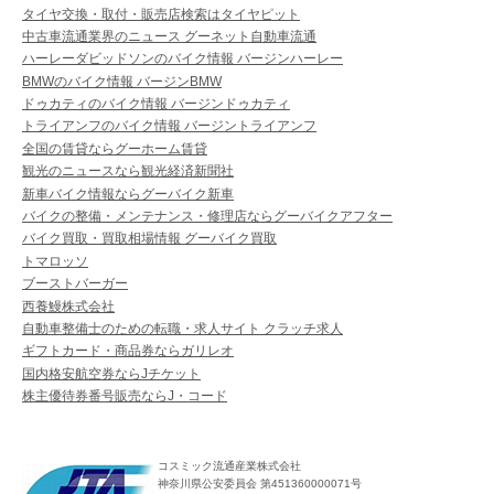
タイヤ交換・取付・販売店検索はタイヤピット
中古車流通業界のニュース グーネット自動車流通
ハーレーダビッドソンのバイク情報 バージンハーレー
BMWのバイク情報 バージンBMW
ドゥカティのバイク情報 バージンドゥカティ
トライアンフのバイク情報 バージントライアンフ
全国の賃貸ならグーホーム賃貸
観光のニュースなら観光経済新聞社
新車バイク情報ならグーバイク新車
バイクの整備・メンテナンス・修理店ならグーバイクアフター
バイク買取・買取相場情報 グーバイク買取
トマロッソ
ブーストバーガー
西養鰻株式会社
自動車整備士のための転職・求人サイト クラッチ求人
ギフトカード・商品券ならガリレオ
国内格安航空券ならJチケット
株主優待券番号販売ならJ・コード
コスミック流通産業株式会社
神奈川県公安委員会 第451360000071号