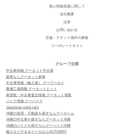
個人情報保護に関して
会社概要
沿革
お問い合わせ
店舗・テナント物件の募集
コーポレートサイト
グループ企業
中古車情報 グーネット中古車
新車ならグーネット新車
中古車情報（輸入車） グーワールド
整備工場情報 グーネットピット
車買取・中古車査定情報 グーネット買取
バイク情報 グーバイク
Japanese used cars
沖縄の賃貸・不動産を探すならグーホーム
沖縄の中古車を探すならグーネット沖縄
沖縄のバイクを探すならグーバイク沖縄
輸入タイヤ＆ホイールならAUTOWAY