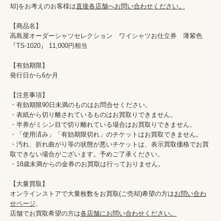
却)をお考えのお客様は
直接各店舗へお問い合わせください。
【商品名】

高島屋オーダーシャツセレクション　ワイシャツお仕立券　薄紫色
『TS-1020』 11,000円相当

【有効期限】

発行日から6か月

【注意事項】

・有効期限90日未満のものはお問合せください。

・表紙から切り離されているものはお買取りできません。

・半券がミシン目で切り離れている場合はお買取りできません。

・「使用済み」「有効期限切れ」のチケットはお買取できません。

・汚れ、折れ曲がり等の状態が悪いチケットは、表示買取価格でお買
取できない場合がございます。予めご了承ください。

・18歳未満からの金券のお買取は行っておりません。

【大量買取】

オンラインストアで大量枚数をお買取(ご売却)希望の方は
お問い合わ
せページ
、

店舗でお買取希望の方は
各店舗にお問い合わせください。