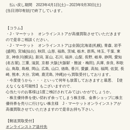
　払い戻し期間　2023年4月1日(土)～2023年9月30日(土)

(当日消印有効)で終了しています。

【コラム】

・J・マーケット　オンラインストアが高価買取させていただきます
ので是非ご相談ください。　　

・J・マーケット　オンラインストアは全国(北海道(札幌), 青森, 岩手
(盛岡), 宮城(仙台), 秋田, 山形, 福島, 茨城, 栃木, 群馬, 埼玉, 千葉, 東
京, 神奈川(横浜), 新潟, 富山, 石川, 福井, 山梨, 長野, 岐阜, 静岡, 愛知
(名古屋), 三重, 滋賀, 京都 大阪(大阪駅・難波・梅田), 兵庫, 奈良, 和歌
山, 鳥取, 島根, 岡山, 広島, 山口, 徳島, 香川, 愛媛, 高知, 福岡, 佐賀, 長
崎, 熊本, 大分, 宮崎, 鹿児島, 沖縄)から買取受付しております。

・今度使うから・・・といって何年も放置しておきますと最悪、【使
えなくなる可能性】もございますので、

心当たりのお客様は1度ご検討されてみてはいかがでしょうか。

・株主優待券を使い切れず余ってしまう株主様、金券ショップに株主
優待券を売りに行けない株主様　J・マーケットオンラインストアが
高価買取させていただきますので是非お持ち下さい。

オンラインストア送付先