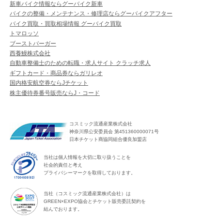
新車バイク情報ならグーバイク新車
バイクの整備・メンテナンス・修理店ならグーバイクアフター
バイク買取・買取相場情報 グーバイク買取
トマロッソ
ブーストバーガー
西養鰻株式会社
自動車整備士のための転職・求人サイト クラッチ求人
ギフトカード・商品券ならガリレオ
国内格安航空券ならJチケット
株主優待券番号販売ならJ・コード
コスミック流通産業株式会社
神奈川県公安委員会 第451360000071号
日本チケット商協同組合優良加盟店
当社は個人情報を大切に取り扱うことを
社会的責任と考え
プライバシーマークを取得しております。
当社（コスミック流通産業株式会社）は
GREEN×EXPO協会とチケット販売委託契約を
結んでおります。