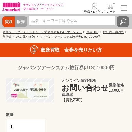
金券ショップ・
チケットショップ
金券買取の
J・マーケット
登録・ログイン
カート
買取
販売
金券ショップ・チケットショップ 金券買取のJ・マーケット
買取TOP
旅行券・宿泊券
旅行券
JAL(日本航空)
ジャパンツアーシステム旅⾏券(JTS) 10000円
郵送買取 金券を売りたい方
ジャパンツアーシステム旅⾏券(JTS) 10000円
オンライン買取価格
通常価格
お問い合わせ
10,000
円
買取率
【買取不可】
数量