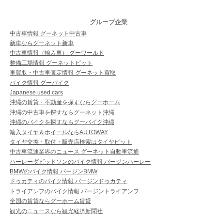
グループ企業
中古車情報 グーネット中古車
新車ならグーネット新車
中古車情報（輸入車） グーワールド
整備工場情報 グーネットピット
車買取・中古車査定情報 グーネット買取
バイク情報 グーバイク
Japanese used cars
沖縄の賃貸・不動産を探すならグーホーム
沖縄の中古車を探すならグーネット沖縄
沖縄のバイクを探すならグーバイク沖縄
輸入タイヤ＆ホイールならAUTOWAY
タイヤ交換・取付・販売店検索はタイヤピット
中古車流通業界のニュース グーネット自動車流通
ハーレーダビッドソンのバイク情報 バージンハーレー
BMWのバイク情報 バージンBMW
ドゥカティのバイク情報 バージンドゥカティ
トライアンフのバイク情報 バージントライアンフ
全国の賃貸ならグーホーム賃貸
観光のニュースなら観光経済新聞社