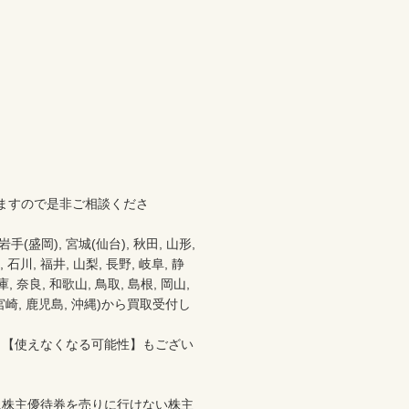
ますので是非ご相談くださ
盛岡), 宮城(仙台), 秋田, 山形, 
 石川, 福井, 山梨, 長野, 岐阜, 静
 奈良, 和歌山, 鳥取, 島根, 岡山, 
分, 宮崎, 鹿児島, 沖縄)から買取受付し
、【使えなくなる可能性】もござい
に株主優待券を売りに行けない株主