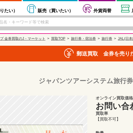
りたい
）
販売（
買いたい
）
外貨両替
プ 金券買取のJ・マーケット
買取TOP
旅行券・宿泊券
旅行券
JAL(日
郵送買取 金券を売り
ジャパンツアーシステム旅⾏券(JT
オンライン買取価格
お問い合
買取率
【買取不可】
数量