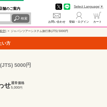
Select Language
▼
店舗
のご
案内
検索
お問い合わせ
登録・ログイン
カート
本航空)
ジャパンツアーシステム旅⾏券(JTS) 5000円
たい方
S) 5000円
通常価格
わせ
5,000
円