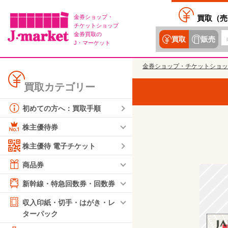
金券ショップ・
買取（
売
チケットショップ
金券買取の
買取
販売
J・マーケット
金券ショップ・チケットショッ
買取カテゴリー
初めての方へ：買取手順
株主優待券
株主優待 電子チケット
商品券
新幹線・特急回数券・回数券
収入印紙・切手・はがき・レ
ターパック