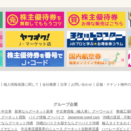
個人情報保護に関して
会社概要
沿革
お問い合わせ
店舗・テナント物件の
グループ企業
ト中古車
新車ならグーネット新車
中古車情報（輸入車） グーワールド
整備工場
 グーネット買取
バイク情報 グーバイク
Japanese used cars
沖縄の賃貸・不動
すならグーネット沖縄
沖縄のバイクを探すならグーバイク沖縄
輸入タイヤ＆ホイー
タイヤピット
中古車流通業界のニュース グーネット自動車流通
ハーレーダビッド