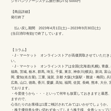
ジャパンツアーシステム旅⾏券(JTS) 5000円

【商品詳細】

発行終了

　払い戻し期間　2023年4月1日(土)～2023年9月30日(土)

(当日消印有効)で終了しています。

【コラム】

・J・マーケット　オンラインストアが高価買取させていただき
い。　　

・J・マーケット　オンラインストアは全国(北海道(札幌), 青森, 岩手(
福島, 茨城, 栃木, 群馬, 埼玉, 千葉, 東京, 神奈川(横浜), 新潟, 富山,
岡, 愛知(名古屋), 三重, 滋賀, 京都 大阪(大阪駅・難波・梅田), 兵庫,
広島, 山口, 徳島, 香川, 愛媛, 高知, 福岡, 佐賀, 長崎, 熊本, 大
ております。

・今度使うから・・・といって何年も放置しておきますと最悪
ますので、

心当たりのお客様は1度ご検討されてみてはいかがでしょうか。

・株主優待券を使い切れず余ってしまう株主様、金券ショップ