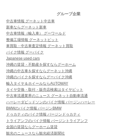
グループ企業
中古車情報 グーネット中古車
新車ならグーネット新車
中古車情報（輸入車） グーワールド
整備工場情報 グーネットピット
車買取・中古車査定情報 グーネット買取
バイク情報 グーバイク
Japanese used cars
沖縄の賃貸・不動産を探すならグーホーム
沖縄の中古車を探すならグーネット沖縄
沖縄のバイクを探すならグーバイク沖縄
輸入タイヤ＆ホイールならAUTOWAY
タイヤ交換・取付・販売店検索はタイヤピット
中古車流通業界のニュース グーネット自動車流通
ハーレーダビッドソンのバイク情報 バージンハーレー
BMWのバイク情報 バージンBMW
ドゥカティのバイク情報 バージンドゥカティ
トライアンフのバイク情報 バージントライアンフ
全国の賃貸ならグーホーム賃貸
観光のニュースなら観光経済新聞社