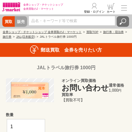
金券ショップ・
チケットショップ
金券買取の
J・マーケット
登録・ログイン
カート
買取
販売
金券ショップ・チケットショップ 金券買取のJ・マーケット
買取TOP
旅行券・宿泊券
旅行券
JAL(日本航空)
JALトラベル旅⾏券 1000円
郵送買取 金券を売りたい方
JALトラベル旅⾏券 1000円
オンライン買取価格
通常価格
お問い合わせ
1,000
円
買取率
【買取不可】
数量