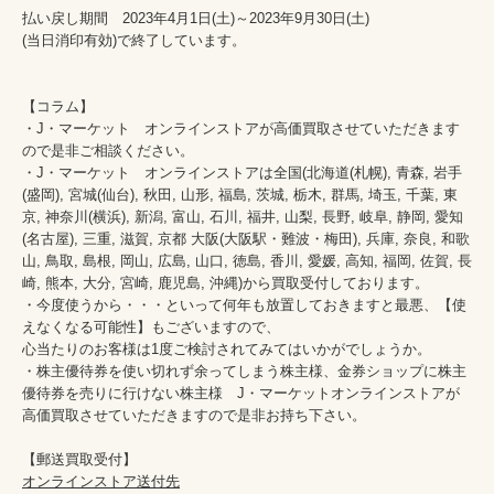
払い戻し期間　2023年4月1日(土)～2023年9月30日(土)

(当日消印有効)で終了しています。

【コラム】

・J・マーケット　オンラインストアが高価買取させていただきます
ので是非ご相談ください。　　

・J・マーケット　オンラインストアは全国(北海道(札幌), 青森, 岩手
(盛岡), 宮城(仙台), 秋田, 山形, 福島, 茨城, 栃木, 群馬, 埼玉, 千葉, 東
京, 神奈川(横浜), 新潟, 富山, 石川, 福井, 山梨, 長野, 岐阜, 静岡, 愛知
(名古屋), 三重, 滋賀, 京都 大阪(大阪駅・難波・梅田), 兵庫, 奈良, 和歌
山, 鳥取, 島根, 岡山, 広島, 山口, 徳島, 香川, 愛媛, 高知, 福岡, 佐賀, 長
崎, 熊本, 大分, 宮崎, 鹿児島, 沖縄)から買取受付しております。

・今度使うから・・・といって何年も放置しておきますと最悪、【使
えなくなる可能性】もございますので、

心当たりのお客様は1度ご検討されてみてはいかがでしょうか。

・株主優待券を使い切れず余ってしまう株主様、金券ショップに株主
優待券を売りに行けない株主様　J・マーケットオンラインストアが
高価買取させていただきますので是非お持ち下さい。

オンラインストア送付先