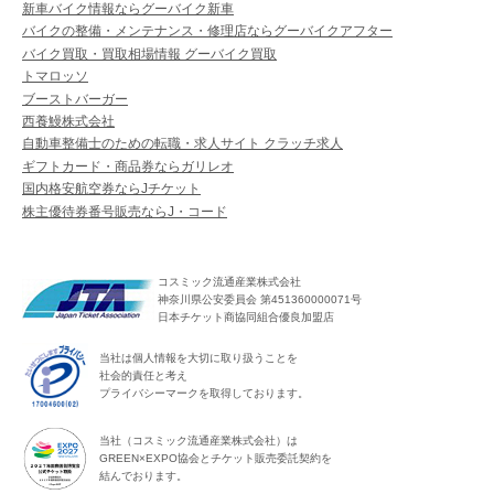
新車バイク情報ならグーバイク新車
バイクの整備・メンテナンス・修理店ならグーバイクアフター
バイク買取・買取相場情報 グーバイク買取
トマロッソ
ブーストバーガー
西養鰻株式会社
自動車整備士のための転職・求人サイト クラッチ求人
ギフトカード・商品券ならガリレオ
国内格安航空券ならJチケット
株主優待券番号販売ならJ・コード
コスミック流通産業株式会社
神奈川県公安委員会 第451360000071号
日本チケット商協同組合優良加盟店
当社は個人情報を大切に取り扱うことを
社会的責任と考え
プライバシーマークを取得しております。
当社（コスミック流通産業株式会社）は
GREEN×EXPO協会とチケット販売委託契約を
結んでおります。