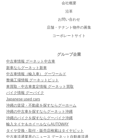
会社概要
沿革
お問い合わせ
店舗・テナント物件の募集
コーポレートサイト
グループ企業
中古車情報 グーネット中古車
新車ならグーネット新車
中古車情報（輸入車） グーワールド
整備工場情報 グーネットピット
車買取・中古車査定情報 グーネット買取
バイク情報 グーバイク
Japanese used cars
沖縄の賃貸・不動産を探すならグーホーム
沖縄の中古車を探すならグーネット沖縄
沖縄のバイクを探すならグーバイク沖縄
輸入タイヤ＆ホイールならAUTOWAY
タイヤ交換・取付・販売店検索はタイヤピット
中古車流通業界のニュース グーネット自動車流通