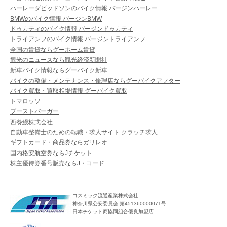
ハーレーダビッドソンのバイク情報 バージンハーレー
BMWのバイク情報 バージンBMW
ドゥカティのバイク情報 バージンドゥカティ
トライアンフのバイク情報 バージントライアンフ
全国の賃貸ならグーホーム賃貸
観光のニュースなら観光経済新聞社
新車バイク情報ならグーバイク新車
バイクの整備・メンテナンス・修理店ならグーバイクアフター
バイク買取・買取相場情報 グーバイク買取
トマロッソ
ブーストバーガー
西養鰻株式会社
自動車整備士のための転職・求人サイト クラッチ求人
ギフトカード・商品券ならガリレオ
国内格安航空券ならJチケット
株主優待券番号販売ならJ・コード
コスミック流通産業株式会社
神奈川県公安委員会 第451360000071号
日本チケット商協同組合優良加盟店