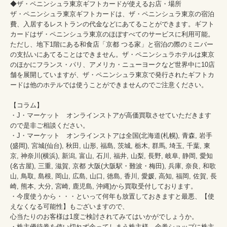
◆ザ・ペニンシュラ東京ギフトカードが使えるお店・場所

ザ・ペニンシュラ東京ギフトカードは、ザ・ペニンシュラ東京の宿泊
費、入居するレストランの代金などにあてることができます。ギフト
カードはザ・ペニンシュラ東京のほぼすべてのサービスに利用可能。
ただし、地下1階にある和食店「京都 つる家」と宿泊の際のミニバー
の支払いにあてることはできません。ザ・ペニンシュラホテルは東京
のほかにフランス・パリ、アメリカ・ニューヨークなど世界中に10店
舗を展開していますが、ザ・ペニンシュラ東京で発行されたギフトカ
ードは他のホテルでは使うことができませんのでご注意ください。

【コラム】

・J・マーケット　オンラインストアが高価買取させていただきます
ので是非ご相談ください。　　

・J・マーケット　オンラインストアは全国(北海道(札幌), 青森, 岩手
(盛岡), 宮城(仙台), 秋田, 山形, 福島, 茨城, 栃木, 群馬, 埼玉, 千葉, 東
京, 神奈川(横浜), 新潟, 富山, 石川, 福井, 山梨, 長野, 岐阜, 静岡, 愛知
(名古屋), 三重, 滋賀, 京都 大阪(大阪駅・難波・梅田), 兵庫, 奈良, 和歌
山, 鳥取, 島根, 岡山, 広島, 山口, 徳島, 香川, 愛媛, 高知, 福岡, 佐賀, 長
崎, 熊本, 大分, 宮崎, 鹿児島, 沖縄)から買取受付しております。

・今度使うから・・・といって何年も放置しておきますと最悪、【使
えなくなる可能性】もございますので、

心当たりのお客様は1度ご検討されてみてはいかがでしょうか。

・株主優待券を使い切れず余ってしまう株主様、金券ショップに株主