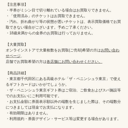
【注意事項】

・半券がミシン目で切り離れている場合はお買取りできません。

・「使用済み」のチケットはお買取できません。

・汚れ、折れ曲がり等の状態が悪いチケットは、表示買取価格でお買
取できない場合がございます。予めご了承ください。

・18歳未満からの金券のお買取は行っておりません。

【大量買取】

オンラインストアで大量枚数をお買取(ご売却)希望の方は
お問い合わ
せページ
、

店舗でお買取希望の方は
各店舗にお問い合わせください。
【商品詳細】

・東京都千代田区にある高級ホテル「ザ・ペニンシュラ東京」で使え
るギフトカードはいかがでしょうか。

・ザ・ペニンシュラ東京ギフト券はご宿泊、ご飲食およびスパ施設等
でのお支払いにご利用可能です。

・お支払金額に券面表示額以外の端数を生じました際は、その端数分
につきましては現金でお支払になります。

・有効期限はありません。

・利用規約・券面デザイン・サービス等は変更する場合があります。
