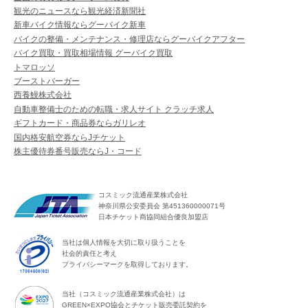
観光のニュースなら観光経済新聞社
新車バイク情報ならグーバイク新車
バイクの整備・メンテナンス・修理店ならグーバイクアフター
バイク買取・買取相場情報 グーバイク買取
トマロッソ
ブーストバーガー
西養鰻株式会社
自動車整備士のための転職・求人サイト クラッチ求人
ギフトカード・商品券ならガリレオ
国内格安航空券ならJチケット
株主優待券番号販売ならJ・コード
コスミック流通産業株式会社
神奈川県公安委員会 第451360000071号
日本チケット商協同組合優良加盟店
当社は個人情報を大切に取り扱うことを
社会的責任と考え
プライバシーマークを取得しております。
当社（コスミック流通産業株式会社）は
GREEN×EXPO協会とチケット販売委託契約を