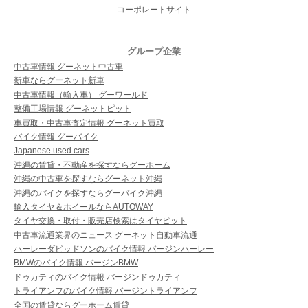
コーポレートサイト
グループ企業
中古車情報 グーネット中古車
新車ならグーネット新車
中古車情報（輸入車） グーワールド
整備工場情報 グーネットピット
車買取・中古車査定情報 グーネット買取
バイク情報 グーバイク
Japanese used cars
沖縄の賃貸・不動産を探すならグーホーム
沖縄の中古車を探すならグーネット沖縄
沖縄のバイクを探すならグーバイク沖縄
輸入タイヤ＆ホイールならAUTOWAY
タイヤ交換・取付・販売店検索はタイヤピット
中古車流通業界のニュース グーネット自動車流通
ハーレーダビッドソンのバイク情報 バージンハーレー
BMWのバイク情報 バージンBMW
ドゥカティのバイク情報 バージンドゥカティ
トライアンフのバイク情報 バージントライアンフ
全国の賃貸ならグーホーム賃貸