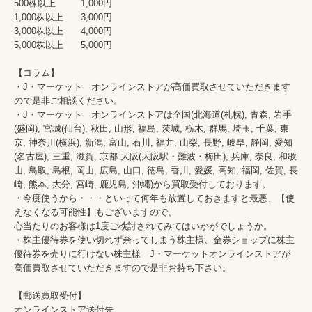
500株以上	        1,000円

1,000株以上	3,000円

3,000株以上	4,000円

5,000株以上	5,000円

【コラム】

・J・マーケット　オンラインストアが高価買取させていただきます
ので是非ご相談ください。　　

・J・マーケット　オンラインストアは全国(北海道(札幌), 青森, 岩手
(盛岡), 宮城(仙台), 秋田, 山形, 福島, 茨城, 栃木, 群馬, 埼玉, 千葉, 東
京, 神奈川(横浜), 新潟, 富山, 石川, 福井, 山梨, 長野, 岐阜, 静岡, 愛知
(名古屋), 三重, 滋賀, 京都 大阪(大阪駅・難波・梅田), 兵庫, 奈良, 和歌
山, 鳥取, 島根, 岡山, 広島, 山口, 徳島, 香川, 愛媛, 高知, 福岡, 佐賀, 長
崎, 熊本, 大分, 宮崎, 鹿児島, 沖縄)から買取受付しております。

・今度使うから・・・といって何年も放置しておきますと最悪、【使
えなくなる可能性】もございますので、

心当たりのお客様は1度ご検討されてみてはいかがでしょうか。

・株主優待券を使い切れず余ってしまう株主様、金券ショップに株主
優待券を売りに行けない株主様　J・マーケットオンラインストアが
高価買取させていただきますので是非お持ち下さい。

オンラインストア送付先