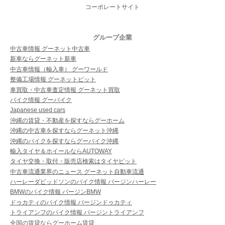
コーポレートサイト
グループ企業
中古車情報 グーネット中古車
新車ならグーネット新車
中古車情報（輸入車） グーワールド
整備工場情報 グーネットピット
車買取・中古車査定情報 グーネット買取
バイク情報 グーバイク
Japanese used cars
沖縄の賃貸・不動産を探すならグーホーム
沖縄の中古車を探すならグーネット沖縄
沖縄のバイクを探すならグーバイク沖縄
輸入タイヤ＆ホイールならAUTOWAY
タイヤ交換・取付・販売店検索はタイヤピット
中古車流通業界のニュース グーネット自動車流通
ハーレーダビッドソンのバイク情報 バージンハーレー
BMWのバイク情報 バージンBMW
ドゥカティのバイク情報 バージンドゥカティ
トライアンフのバイク情報 バージントライアンフ
全国の賃貸ならグーホーム賃貸