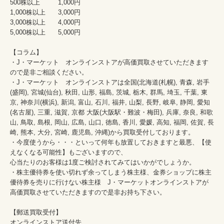
500株以上	        1,000円

1,000株以上	3,000円

3,000株以上	4,000円

5,000株以上	5,000円

【コラム】

・J・マーケット　オンラインストアが高価買取させていただきます
ので是非ご相談ください。　　

・J・マーケット　オンラインストアは全国(北海道(札幌), 青森, 岩手
(盛岡), 宮城(仙台), 秋田, 山形, 福島, 茨城, 栃木, 群馬, 埼玉, 千葉, 東
京, 神奈川(横浜), 新潟, 富山, 石川, 福井, 山梨, 長野, 岐阜, 静岡, 愛知
(名古屋), 三重, 滋賀, 京都 大阪(大阪駅・難波・梅田), 兵庫, 奈良, 和歌
山, 鳥取, 島根, 岡山, 広島, 山口, 徳島, 香川, 愛媛, 高知, 福岡, 佐賀, 長
崎, 熊本, 大分, 宮崎, 鹿児島, 沖縄)から買取受付しております。

・今度使うから・・・といって何年も放置しておきますと最悪、【使
えなくなる可能性】もございますので、

心当たりのお客様は1度ご検討されてみてはいかがでしょうか。

・株主優待券を使い切れず余ってしまう株主様、金券ショップに株主
優待券を売りに行けない株主様　J・マーケットオンラインストアが
高価買取させていただきますので是非お持ち下さい。

オンラインストア送付先