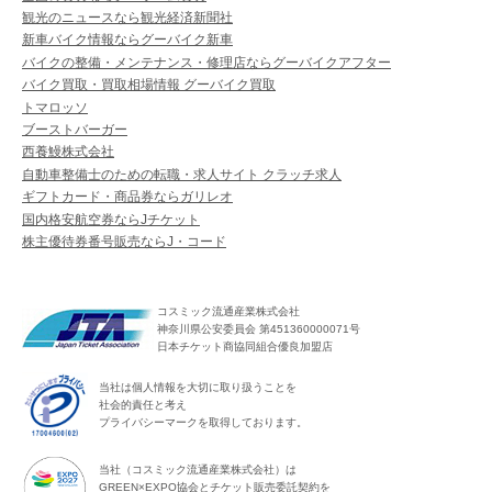
観光のニュースなら観光経済新聞社
新車バイク情報ならグーバイク新車
バイクの整備・メンテナンス・修理店ならグーバイクアフター
バイク買取・買取相場情報 グーバイク買取
トマロッソ
ブーストバーガー
西養鰻株式会社
自動車整備士のための転職・求人サイト クラッチ求人
ギフトカード・商品券ならガリレオ
国内格安航空券ならJチケット
株主優待券番号販売ならJ・コード
コスミック流通産業株式会社
神奈川県公安委員会 第451360000071号
日本チケット商協同組合優良加盟店
当社は個人情報を大切に取り扱うことを
社会的責任と考え
プライバシーマークを取得しております。
当社（コスミック流通産業株式会社）は
GREEN×EXPO協会とチケット販売委託契約を