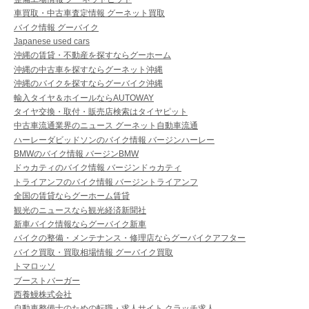
車買取・中古車査定情報 グーネット買取
バイク情報 グーバイク
Japanese used cars
沖縄の賃貸・不動産を探すならグーホーム
沖縄の中古車を探すならグーネット沖縄
沖縄のバイクを探すならグーバイク沖縄
輸入タイヤ＆ホイールならAUTOWAY
タイヤ交換・取付・販売店検索はタイヤピット
中古車流通業界のニュース グーネット自動車流通
ハーレーダビッドソンのバイク情報 バージンハーレー
BMWのバイク情報 バージンBMW
ドゥカティのバイク情報 バージンドゥカティ
トライアンフのバイク情報 バージントライアンフ
全国の賃貸ならグーホーム賃貸
観光のニュースなら観光経済新聞社
新車バイク情報ならグーバイク新車
バイクの整備・メンテナンス・修理店ならグーバイクアフター
バイク買取・買取相場情報 グーバイク買取
トマロッソ
ブーストバーガー
西養鰻株式会社
自動車整備士のための転職・求人サイト クラッチ求人