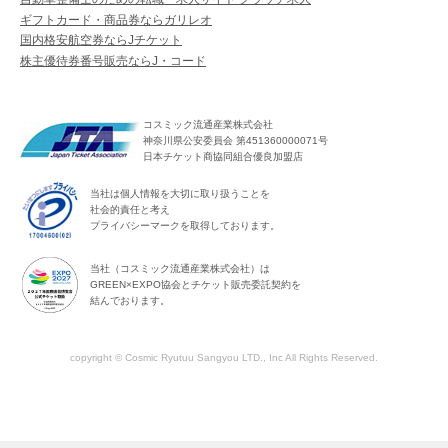
ギフトカード・商品券ならガリレオ
国内格安航空券ならJチケット
株主優待券番号販売ならJ・コード
コスミック流通産業株式会社
神奈川県公安委員会 第451360000071号
日本チケット商協同組合優良加盟店
当社は個人情報を大切に取り扱うことを
社会的責任と考え
プライバシーマークを取得しております。
当社（コスミック流通産業株式会社）は
GREEN×EXPO協会とチケット販売委託契約を
結んでおります。
copyright © Cosmic Ryutuu Sangyou LTD., Inc All Rights Reserved.