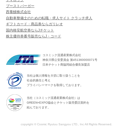
ブーストバーガー
西養鰻株式会社
自動車整備士のための転職・求人サイト クラッチ求人
ギフトカード・商品券ならガリレオ
国内格安航空券ならJチケット
株主優待券番号販売ならJ・コード
コスミック流通産業株式会社
神奈川県公安委員会 第451360000071号
日本チケット商協同組合優良加盟店
当社は個人情報を大切に取り扱うことを
社会的責任と考え
プライバシーマークを取得しております。
当社（コスミック流通産業株式会社）は
GREEN×EXPO協会とチケット販売委託契約を
結んでおります。
copyright © Cosmic Ryutuu Sangyou LTD., Inc All Rights Reserved.