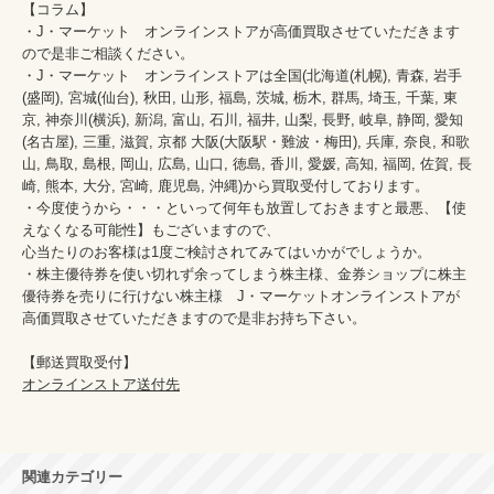
【コラム】

・J・マーケット　オンラインストアが高価買取させていただきます
ので是非ご相談ください。　　

・J・マーケット　オンラインストアは全国(北海道(札幌), 青森, 岩手
(盛岡), 宮城(仙台), 秋田, 山形, 福島, 茨城, 栃木, 群馬, 埼玉, 千葉, 東
京, 神奈川(横浜), 新潟, 富山, 石川, 福井, 山梨, 長野, 岐阜, 静岡, 愛知
(名古屋), 三重, 滋賀, 京都 大阪(大阪駅・難波・梅田), 兵庫, 奈良, 和歌
山, 鳥取, 島根, 岡山, 広島, 山口, 徳島, 香川, 愛媛, 高知, 福岡, 佐賀, 長
崎, 熊本, 大分, 宮崎, 鹿児島, 沖縄)から買取受付しております。

・今度使うから・・・といって何年も放置しておきますと最悪、【使
えなくなる可能性】もございますので、

心当たりのお客様は1度ご検討されてみてはいかがでしょうか。

・株主優待券を使い切れず余ってしまう株主様、金券ショップに株主
優待券を売りに行けない株主様　J・マーケットオンラインストアが
高価買取させていただきますので是非お持ち下さい。

オンラインストア送付先
関連カテゴリー