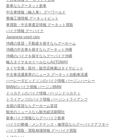
新車ならグーネット新車
中古車情報（輸入車） グーワールド
整備工場情報 グーネットピット
車買取・中古車査定情報 グーネット買取
バイク情報 グーバイク
Japanese used cars
沖縄の賃貸・不動産を探すならグーホーム
沖縄の中古車を探すならグーネット沖縄
沖縄のバイクを探すならグーバイク沖縄
輸入タイヤ＆ホイールならAUTOWAY
タイヤ交換・取付・販売店検索はタイヤピット
中古車流通業界のニュース グーネット自動車流通
ハーレーダビッドソンのバイク情報 バージンハーレー
BMWのバイク情報 バージンBMW
ドゥカティのバイク情報 バージンドゥカティ
トライアンフのバイク情報 バージントライアンフ
全国の賃貸ならグーホーム賃貸
観光のニュースなら観光経済新聞社
新車バイク情報ならグーバイク新車
バイクの整備・メンテナンス・修理店ならグーバイクアフター
バイク買取・買取相場情報 グーバイク買取
トマロッソ