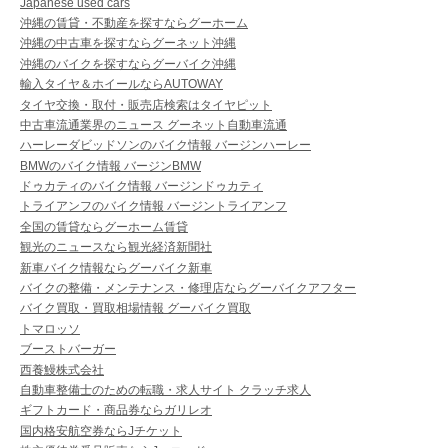
Japanese used cars
沖縄の賃貸・不動産を探すならグーホーム
沖縄の中古車を探すならグーネット沖縄
沖縄のバイクを探すならグーバイク沖縄
輸入タイヤ＆ホイールならAUTOWAY
タイヤ交換・取付・販売店検索はタイヤピット
中古車流通業界のニュース グーネット自動車流通
ハーレーダビッドソンのバイク情報 バージンハーレー
BMWのバイク情報 バージンBMW
ドゥカティのバイク情報 バージンドゥカティ
トライアンフのバイク情報 バージントライアンフ
全国の賃貸ならグーホーム賃貸
観光のニュースなら観光経済新聞社
新車バイク情報ならグーバイク新車
バイクの整備・メンテナンス・修理店ならグーバイクアフター
バイク買取・買取相場情報 グーバイク買取
トマロッソ
ブーストバーガー
西養鰻株式会社
自動車整備士のための転職・求人サイト クラッチ求人
ギフトカード・商品券ならガリレオ
国内格安航空券ならJチケット