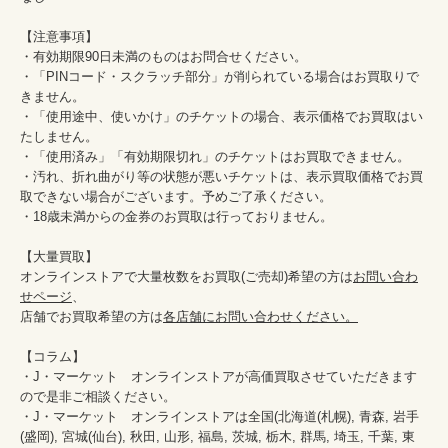
【注意事項】

・有効期限90日未満のものはお問合せください。

・「PINコード・スクラッチ部分」が削られている場合はお買取りで
きません。

・「使用途中、使いかけ」のチケットの場合、表示価格でお買取はい
たしません。

・「使用済み」「有効期限切れ」のチケットはお買取できません。

・汚れ、折れ曲がり等の状態が悪いチケットは、表示買取価格でお買
取できない場合がございます。予めご了承ください。

・18歳未満からの金券のお買取は行っておりません。

【大量買取】

オンラインストアで大量枚数をお買取(ご売却)希望の方は
お問い合わ
せページ
、

店舗でお買取希望の方は
各店舗にお問い合わせください。
【コラム】

・J・マーケット　オンラインストアが高価買取させていただきます
ので是非ご相談ください。　　

・J・マーケット　オンラインストアは全国(北海道(札幌), 青森, 岩手
(盛岡), 宮城(仙台), 秋田, 山形, 福島, 茨城, 栃木, 群馬, 埼玉, 千葉, 東