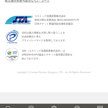
株主優待券番号販売ならJ・コード
コスミック流通産業株式会社
神奈川県公安委員会 第451360000071号
日本チケット商協同組合優良加盟店
当社は個人情報を大切に取り扱うことを
社会的責任と考え
プライバシーマークを取得しております。
当社（コスミック流通産業株式会社）は
GREEN×EXPO協会とチケット販売委託契約を
結んでおります。
copyright © Cosmic Ryutuu Sangyou LTD., Inc All Rights Reserved.