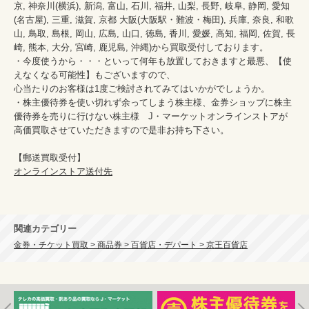
京, 神奈川(横浜), 新潟, 富山, 石川, 福井, 山梨, 長野, 岐阜, 静岡, 愛知
(名古屋), 三重, 滋賀, 京都 大阪(大阪駅・難波・梅田), 兵庫, 奈良, 和歌
山, 鳥取, 島根, 岡山, 広島, 山口, 徳島, 香川, 愛媛, 高知, 福岡, 佐賀, 長
崎, 熊本, 大分, 宮崎, 鹿児島, 沖縄)から買取受付しております。

・今度使うから・・・といって何年も放置しておきますと最悪、【使
えなくなる可能性】もございますので、

心当たりのお客様は1度ご検討されてみてはいかがでしょうか。

・株主優待券を使い切れず余ってしまう株主様、金券ショップに株主
優待券を売りに行けない株主様　J・マーケットオンラインストアが
高価買取させていただきますので是非お持ち下さい。

オンラインストア送付先
関連カテゴリー
金券・チケット買取 > 商品券 > 百貨店・デパート > 京王百貨店