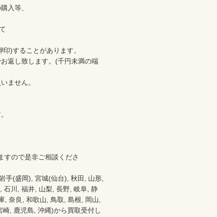
購入等、



印)することがあります。

お返し致します。(千円未満の端
いません。

。

ますので是非ご相談くださ
盛岡), 宮城(仙台), 秋田, 山形, 
 石川, 福井, 山梨, 長野, 岐阜, 静
 奈良, 和歌山, 鳥取, 島根, 岡山, 
分, 宮崎, 鹿児島, 沖縄)から買取受付し