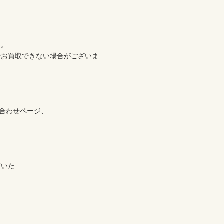


。

でお買取できない場合がございま
合わせページ
、

いた
