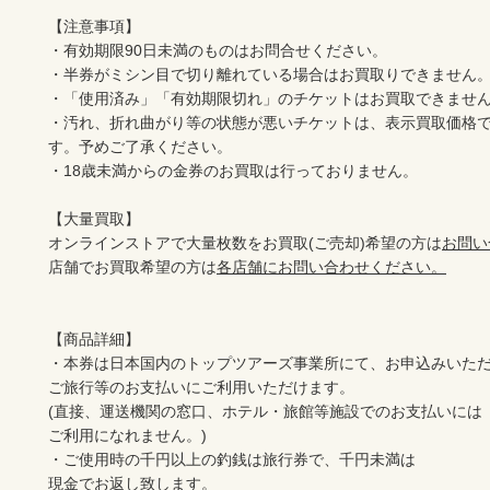
【注意事項】

・有効期限90日未満のものはお問合せください。

・半券がミシン目で切り離れている場合はお買取りできません。
・「使用済み」「有効期限切れ」のチケットはお買取できません
・汚れ、折れ曲がり等の状態が悪いチケットは、表示買取価格
す。予めご了承ください。

・18歳未満からの金券のお買取は行っておりません。

【大量買取】

オンラインストアで大量枚数をお買取(ご売却)希望の方は
お問い
店舗でお買取希望の方は
各店舗にお問い合わせください。
【商品詳細】

・本券は日本国内のトップツアーズ事業所にて、お申込みいただ
ご旅行等のお支払いにご利用いただけます。

(直接、運送機関の窓口、ホテル・旅館等施設でのお支払いには

ご利用になれません。)

・ご使用時の千円以上の釣銭は旅行券で、千円未満は

現金でお返し致します。
