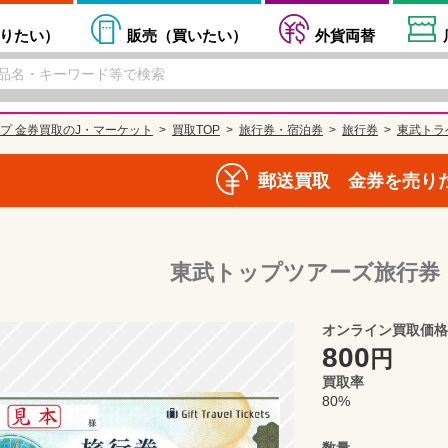
りたい
）
販売（
買いたい
）
外貨両替
プ 金券買取のJ・マーケット
買取TOP
旅行券・宿泊券
旅行券
東武トラ
郵送買取 金券を売り
東武トップツアーズ旅行券 1
オンライン買取価格
800
円
買取率
80%
数量