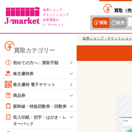
金券ショップ・
買取（
売
チケットショップ
金券買取の
買取
販売
J・マーケット
金券ショップ・チケットショッ
買取カテゴリー
初めての方へ：買取手順
株主優待券
株主優待 電子チケット
商品券
新幹線・特急回数券・回数券
収入印紙・切手・はがき・レ
ターパック