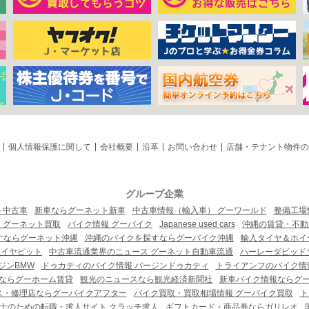
個人情報保護に関して
会社概要
沿革
お問い合わせ
店舗・テナント物件の
グループ企業
ト中古車
新車ならグーネット新車
中古車情報（輸入車） グーワールド
整備工場
 グーネット買取
バイク情報 グーバイク
Japanese used cars
沖縄の賃貸・不動
すならグーネット沖縄
沖縄のバイクを探すならグーバイク沖縄
輸入タイヤ＆ホイー
タイヤピット
中古車流通業界のニュース グーネット自動車流通
ハーレーダビッド
ジンBMW
ドゥカティのバイク情報 バージンドゥカティ
トライアンフのバイク情
ならグーホーム賃貸
観光のニュースなら観光経済新聞社
新車バイク情報ならグ
ス・修理店ならグーバイクアフター
バイク買取・買取相場情報 グーバイク買取
ト
士のための転職・求人サイト クラッチ求人
ギフトカード・商品券ならガリレオ