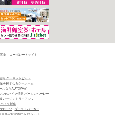
募集
コーポレートサイト
情報 グーネットピット
産を探すならグーホーム
ルならAUTOWAY
ソンのバイク情報 バージンハーレー
報 バージントライアンフ
ーバイク新車
マロッソ
ブーストバーガー
国内格安航空券ならJチケット