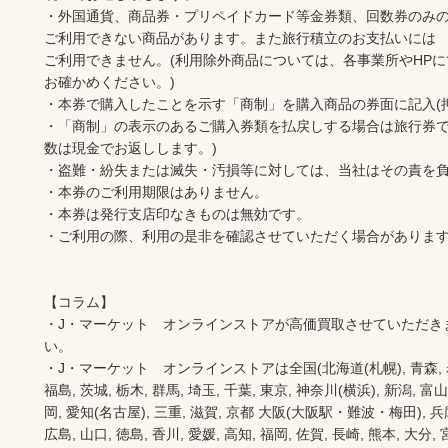
・外国通貨、商品券・プリペイドカード等金券類、回数券のみの
ご利用できない商品があります。また旅行積立のお支払いには

ご利用できません。(利用除外商品については、各事業所やHPにて
お確かめください。)

・本券で購入したことを示す「商制」を購入商品の券面に記入(押
・「商制」の表示のあるご購入券類を払戻しする場合は旅行券で
数は現金でお返しします。)

・盗難・紛失または滅失・汚損等に対しては、当社はその責を負
・本券のご利用期限はありません。

・本券は発行支店印なきものは無効です。

・ご利用の際、利用の是非を確認させていただく場合があります
【コラム】

・J・マーケット　オンラインストアが高価買取させていただき
い。　　

・J・マーケット　オンラインストアは全国(北海道(札幌), 青森, 岩手(
福島, 茨城, 栃木, 群馬, 埼玉, 千葉, 東京, 神奈川(横浜), 新潟, 富山,
岡, 愛知(名古屋), 三重, 滋賀, 京都 大阪(大阪駅・難波・梅田), 兵庫,
広島, 山口, 徳島, 香川, 愛媛, 高知, 福岡, 佐賀, 長崎, 熊本, 大