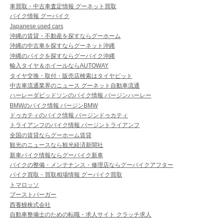
車買取・中古車査定情報 グーネット買取
バイク情報 グーバイク
Japanese used cars
沖縄の賃貸・不動産を探すならグーホーム
沖縄の中古車を探すならグーネット沖縄
沖縄のバイクを探すならグーバイク沖縄
輸入タイヤ＆ホイールならAUTOWAY
タイヤ交換・取付・販売店検索はタイヤピット
中古車流通業界のニュース グーネット自動車流通
ハーレーダビッドソンのバイク情報 バージンハーレー
BMWのバイク情報 バージンBMW
ドゥカティのバイク情報 バージンドゥカティ
トライアンフのバイク情報 バージントライアンフ
全国の賃貸ならグーホーム賃貸
観光のニュースなら観光経済新聞社
新車バイク情報ならグーバイク新車
バイクの整備・メンテナンス・修理店ならグーバイクアフター
バイク買取・買取相場情報 グーバイク買取
トマロッソ
ブーストバーガー
西養鰻株式会社
自動車整備士のための転職・求人サイト クラッチ求人