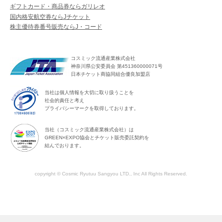
ギフトカード・商品券ならガリレオ
国内格安航空券ならJチケット
株主優待券番号販売ならJ・コード
コスミック流通産業株式会社
神奈川県公安委員会 第451360000071号
日本チケット商協同組合優良加盟店
当社は個人情報を大切に取り扱うことを
社会的責任と考え
プライバシーマークを取得しております。
当社（コスミック流通産業株式会社）は
GREEN×EXPO協会とチケット販売委託契約を
結んでおります。
copyright © Cosmic Ryutuu Sangyou LTD., Inc All Rights Reserved.