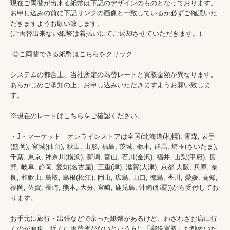
現在ご両替が出来る紙幣は下記のデザインのものとなっております。

お申し込みの前に下記リンクの画像と一致しているか必ずご確認いた
だきますようお願い致します。

(ご両替出来ない紙幣は着払いにてご返却させていただきます。)

◎ご両替できる紙幣はこちらをクリック
システムの都合上、当社所定の為替レートと買取金額が異なります。

あらかじめご承知の上、お申し込みいただきますようお願い致しま
す。

※現在のレートは
こちら
をご確認ください。

・J・マーケット　オンラインストアは全国(北海道(札幌), 青森, 岩手
(盛岡), 宮城(仙台), 秋田, 山形, 福島, 茨城, 栃木, 群馬, 埼玉(さいたま), 
千葉, 東京, 神奈川(横浜), 新潟, 富山, 石川(金沢), 福井, 山梨(甲府), 長
野, 岐阜, 静岡, 愛知(名古屋), 三重(津), 滋賀(大津), 京都 大阪, 兵庫, 奈
良, 和歌山, 鳥取, 島根(松江), 岡山, 広島, 山口, 徳島, 香川, 愛媛, 高知, 
福岡, 佐賀, 長崎, 熊本, 大分, 宮崎, 鹿児島, 沖縄(那覇))から受付してお
ります。

お手元に旅行・出張などで余った紙幣があるけど、わざわざお店に行
くのが面倒、近くに両替所がないという方に「郵送買取」お勧めいた