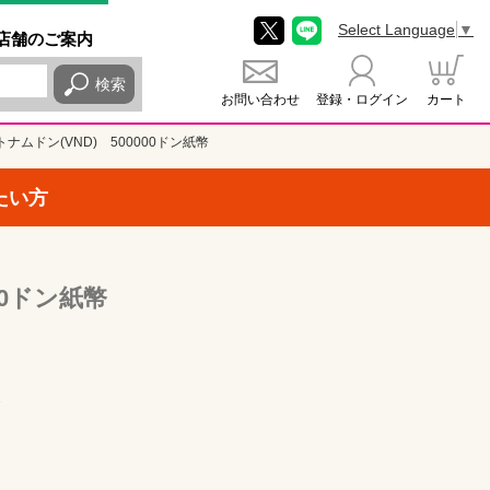
Select Language
▼
店舗
のご
案内
検索
お問い合わせ
登録・ログイン
カート
トナムドン(VND) 500000ドン紙幣
たい方
00ドン紙幣