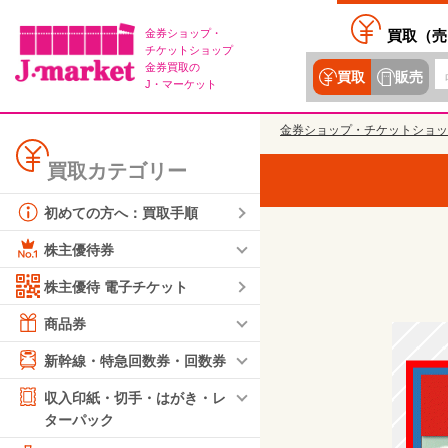
金券ショップ・
買取（
売
チケットショップ
金券買取の
買取
販売
J・マーケット
金券ショップ・チケットショッ
買取カテゴリー
初めての方へ：買取手順
株主優待券
株主優待 電子チケット
商品券
新幹線・特急回数券・回数券
収入印紙・切手・はがき・レ
ターパック