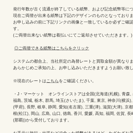
発行年数が古く流通が終了している紙幣、および記念紙幣等につ
現在ご両替が出来る紙幣は下記のデザインのものとなっておりま
お申し込みの前に下記リンクの画像と一致しているか必ずご確
す。

(ご両替出来ない紙幣は着払いにてご返却させていただきます。)

◎ご両替できる紙幣はこちらをクリック
システムの都合上、当社所定の為替レートと買取金額が異なりま
あらかじめご承知の上、お申し込みいただきますようお願い致し
※現在のレートは
こちら
をご確認ください。

・J・マーケット　オンラインストアは全国(北海道(札幌), 青森, 岩手(
福島, 茨城, 栃木, 群馬, 埼玉(さいたま), 千葉, 東京, 神奈川(横浜),
(甲府), 長野, 岐阜, 静岡, 愛知(名古屋), 三重(津), 滋賀(大津), 京
根(松江), 岡山, 広島, 山口, 徳島, 香川, 愛媛, 高知, 福岡, 佐賀, 長
(那覇))から受付しております。
