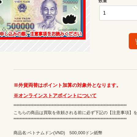
数量
※外貨両替はポイント加算の対象外となります。
※オンラインストアポイントについて
**************************************************************************

こちらの商品は買取を依頼される前に必ず下記の【注意事項】を
**************************************************************************

商品名:ベトナムドン(VND)　500,000ドン紙幣
