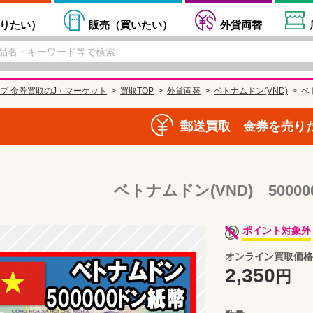
りたい
）
販売（
買いたい
）
外貨両替
プ 金券買取のJ・マーケット
買取TOP
外貨両替
ベトナムドン(VND)
ベ
郵送買取 金券を売り
ベトナムドン(VND) 5000
ポイント対象外
オンライン買取価格
2,350
円