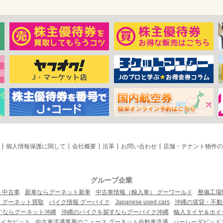
個人情報保護に関して
会社概要
沿革
お問い合わせ
店舗・テナント物件の
グループ企業
ト中古車
新車ならグーネット新車
中古車情報（輸入車） グーワールド
整備工場
 グーネット買取
バイク情報 グーバイク
Japanese used cars
沖縄の賃貸・不動
すならグーネット沖縄
沖縄のバイクを探すならグーバイク沖縄
輸入タイヤ＆ホイー
タイヤピット
中古車流通業界のニュース グーネット自動車流通
ハーレーダビッド