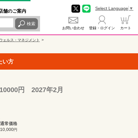
Select Language
▼
店舗
のご
案内
検索
お問い合わせ
登録・ログイン
カート
ウェルス・マネジメント
たい方
00円 2027年2月
通常価格
10,000
円