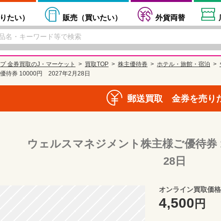
りたい
）
販売（
買いたい
）
外貨両替
プ 金券買取のJ・マーケット
買取TOP
株主優待券
ホテル・旅館・宿泊
券 10000円 2027年2月28日
郵送買取 金券を売り
ウェルスマネジメント株主様ご優待券 100
28日
オンライン買取価格
4,500
円