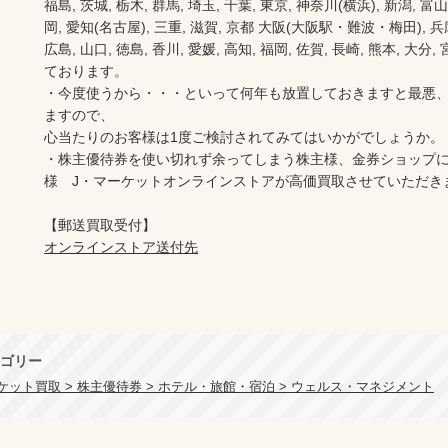
福島, 茨城, 栃木, 群馬, 埼玉, 千葉, 東京, 神奈川(横浜), 新潟, 富山,
岡, 愛知(名古屋), 三重, 滋賀, 京都 大阪(大阪駅・難波・梅田), 兵庫,
広島, 山口, 徳島, 香川, 愛媛, 高知, 福岡, 佐賀, 長崎, 熊本, 大
ております。

・今度使うから・・・といって何年も放置しておきますと最悪
ますので、

心当たりのお客様は1度ご検討されてみてはいかがでしょうか。

・株主優待券を使い切れず余ってしまう株主様、金券ショップ
様　J・マーケットオンラインストアが高価買取させていただき
オンラインストア送付先
ゴリー
ケット買取 > 株主優待券 > ホテル・旅館・宿泊 > ウェルス・マネジメント