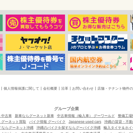
個人情報保護に関して
会社概要
沿革
お問い合わせ
店舗・テナント物件の
グループ企業
ト中古車
新車ならグーネット新車
中古車情報（輸入車） グーワールド
整備工場
 グーネット買取
バイク情報 グーバイク
Japanese used cars
沖縄の賃貸・不動
すならグーネット沖縄
沖縄のバイクを探すならグーバイク沖縄
輸入タイヤ＆ホイー