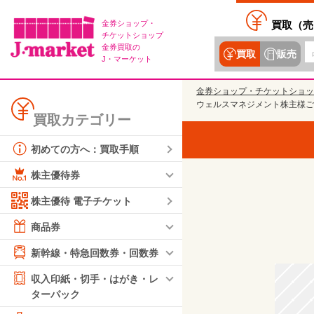
金券ショップ・
買取（
売
チケットショップ
金券買取の
買取
販売
J・マーケット
金券ショップ・チケットショッ
ウェルスマネジメント株主様ご優待
買取カテゴリー
初めての方へ：買取手順
株主優待券
株主優待 電子チケット
商品券
新幹線・特急回数券・回数券
収入印紙・切手・はがき・レ
ターパック