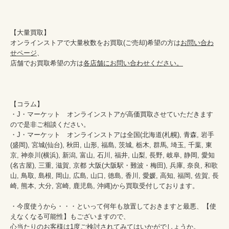
【大量買取】				

オンラインストアで大量枚数をお買取(ご売却)希望の方は
お問い合わ
せページ
、				

店舗でお買取希望の方は
各店舗にお問い合わせください。
【コラム】				

・J・マーケット　オンラインストアが高価買取させていただきます
ので是非ご相談ください。　　				

・J・マーケット　オンラインストアは全国(北海道(札幌), 青森, 岩手
(盛岡), 宮城(仙台), 秋田, 山形, 福島, 茨城, 栃木, 群馬, 埼玉, 千葉, 東
京, 神奈川(横浜), 新潟, 富山, 石川, 福井, 山梨, 長野, 岐阜, 静岡, 愛知
(名古屋), 三重, 滋賀, 京都 大阪(大阪駅・難波・梅田), 兵庫, 奈良, 和歌
山, 鳥取, 島根, 岡山, 広島, 山口, 徳島, 香川, 愛媛, 高知, 福岡, 佐賀, 長
崎, 熊本, 大分, 宮崎, 鹿児島, 沖縄)から買取受付しております。				
・今度使うから・・・といって何年も放置しておきますと最悪、【使
えなくなる可能性】もございますので、				

心当たりのお客様は1度ご検討されてみてはいかがでしょうか。				