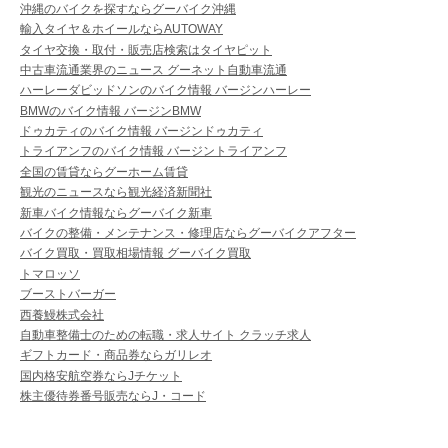
沖縄のバイクを探すならグーバイク沖縄
輸入タイヤ＆ホイールならAUTOWAY
タイヤ交換・取付・販売店検索はタイヤピット
中古車流通業界のニュース グーネット自動車流通
ハーレーダビッドソンのバイク情報 バージンハーレー
BMWのバイク情報 バージンBMW
ドゥカティのバイク情報 バージンドゥカティ
トライアンフのバイク情報 バージントライアンフ
全国の賃貸ならグーホーム賃貸
観光のニュースなら観光経済新聞社
新車バイク情報ならグーバイク新車
バイクの整備・メンテナンス・修理店ならグーバイクアフター
バイク買取・買取相場情報 グーバイク買取
トマロッソ
ブーストバーガー
西養鰻株式会社
自動車整備士のための転職・求人サイト クラッチ求人
ギフトカード・商品券ならガリレオ
国内格安航空券ならJチケット
株主優待券番号販売ならJ・コード