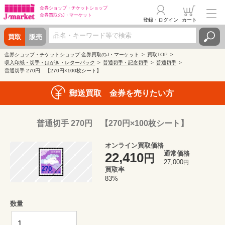
金券ショップ・
チケットショップ
金券買取の
J・マーケット
登録・ログイン
カート
買取
販売
金券ショップ・チケットショップ 金券買取のJ・マーケット
買取TOP
収入印紙・切手・はがき・レターパック
普通切手・記念切手
普通切手
普通切手 270円 【270円×100枚シート】
郵送買取 金券を売りたい方
普通切手 270円 【270円×100枚シート】
オンライン買取価格
通常価格
22,410
円
27,000
円
買取率
83%
数量