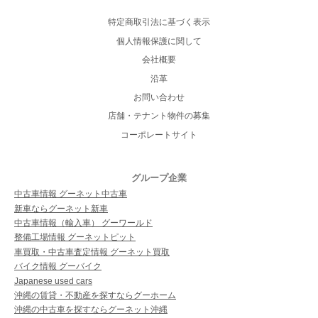
特定商取引法に基づく表示
個人情報保護に関して
会社概要
沿革
お問い合わせ
店舗・テナント物件の募集
コーポレートサイト
グループ企業
中古車情報 グーネット中古車
新車ならグーネット新車
中古車情報（輸入車） グーワールド
整備工場情報 グーネットピット
車買取・中古車査定情報 グーネット買取
バイク情報 グーバイク
Japanese used cars
沖縄の賃貸・不動産を探すならグーホーム
沖縄の中古車を探すならグーネット沖縄