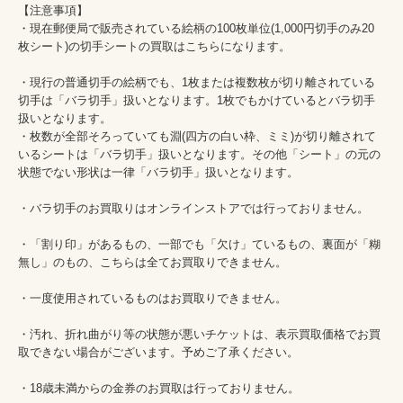
【注意事項】				

・現在郵便局で販売されている絵柄の100枚単位(1,000円切手のみ20
枚シート)の切手シートの買取はこちらになります。				
・現行の普通切手の絵柄でも、1枚または複数枚が切り離されている
切手は「バラ切手」扱いとなります。1枚でもかけているとバラ切手
扱いとなります。				

・枚数が全部そろっていても淵(四方の白い枠、ミミ)が切り離されて
いるシートは「バラ切手」扱いとなります。その他「シート」の元の
状態でない形状は一律「バラ切手」扱いとなります。				
・バラ切手のお買取りはオンラインストアでは行っておりません。				
・「割り印」があるもの、一部でも「欠け」ているもの、裏面が「糊
無し」のもの、こちらは全てお買取りできません。				
・一度使用されているものはお買取りできません。				
・汚れ、折れ曲がり等の状態が悪いチケットは、表示買取価格でお買
取できない場合がございます。予めご了承ください。				
・18歳未満からの金券のお買取は行っておりません。				