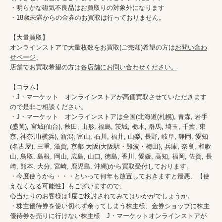
・明らかな磁気不良品はお買取りの対象外になります

・18歳未満からの金券のお買取は行っておりません。

【大量買取】

オンラインストアで大量枚数をお買取(ご売却)希望の方は
お問い合わ
せページ
、

店舗でお買取希望の方は
各店舗にお問い合わせください。
【コラム】

・J・マーケット　オンラインストアが高価買取させていただきます
ので是非ご相談ください。　　

・J・マーケット　オンラインストアは全国(北海道(札幌), 青森, 岩手
(盛岡), 宮城(仙台), 秋田, 山形, 福島, 茨城, 栃木, 群馬, 埼玉, 千葉, 東
京, 神奈川(横浜), 新潟, 富山, 石川, 福井, 山梨, 長野, 岐阜, 静岡, 愛知
(名古屋), 三重, 滋賀, 京都 大阪(大阪駅・難波・梅田), 兵庫, 奈良, 和歌
山, 鳥取, 島根, 岡山, 広島, 山口, 徳島, 香川, 愛媛, 高知, 福岡, 佐賀, 長
崎, 熊本, 大分, 宮崎, 鹿児島, 沖縄)から買取受付しております。

・今度使うから・・・といって何年も放置しておきますと最悪、【使
えなくなる可能性】もございますので、

心当たりのお客様は1度ご検討されてみてはいかがでしょうか。

・株主優待券を使い切れず余ってしまう株主様、金券ショップに株主
優待券を売りに行けない株主様　J・マーケットオンラインストアが