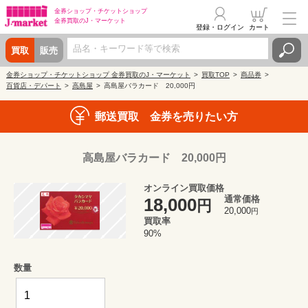
金券ショップ・
チケットショップ
金券買取の
J・マーケット
登録・ログイン
カート
買取
販売
金券ショップ・チケットショップ 金券買取のJ・マーケット
買取TOP
商品券
百貨店・デパート
高島屋
高島屋バラカード 20,000円
郵送買取 金券を売りたい方
高島屋バラカード 20,000円
オンライン買取価格
通常価格
18,000
円
20,000
円
買取率
90%
数量