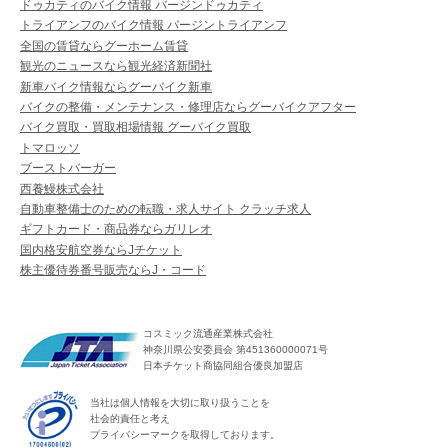
ドゥカティのバイク情報 バージンドゥカティ
トライアンフのバイク情報 バージントライアンフ
全国の賃貸ならグーホーム賃貸
観光のニュースなら観光経済新聞社
新車バイク情報ならグーバイク新車
バイクの整備・メンテナンス・修理店ならグーバイクアフター
バイク買取・買取相場情報 グーバイク買取
トマロッソ
ブーストバーガー
西養鰻株式会社
自動車整備士のための転職・求人サイト クラッチ求人
ギフトカード・商品券ならガリレオ
国内格安航空券ならJチケット
株主優待券番号販売ならJ・コード
コスミック流通産業株式会社
神奈川県公安委員会 第451360000071号
日本チケット商協同組合優良加盟店
当社は個人情報を大切に取り扱うことを
社会的責任と考え
プライバシーマークを取得しております。