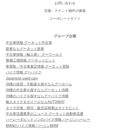
お問い合わせ
店舗・テナント物件の募集
コーポレートサイト
グループ企業
中古車情報 グーネット中古車
新車ならグーネット新車
中古車情報（輸入車） グーワールド
整備工場情報 グーネットピット
車買取・中古車査定情報 グーネット買取
バイク情報 グーバイク
Japanese used cars
沖縄の賃貸・不動産を探すならグーホーム
沖縄の中古車を探すならグーネット沖縄
沖縄のバイクを探すならグーバイク沖縄
輸入タイヤ＆ホイールならAUTOWAY
タイヤ交換・取付・販売店検索はタイヤピット
中古車流通業界のニュース グーネット自動車流通
ハーレーダビッドソンのバイク情報 バージンハーレー
BMWのバイク情報 バージンBMW