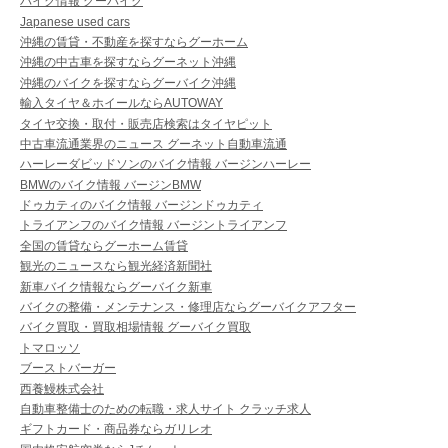
バイク情報 グーバイク
Japanese used cars
沖縄の賃貸・不動産を探すならグーホーム
沖縄の中古車を探すならグーネット沖縄
沖縄のバイクを探すならグーバイク沖縄
輸入タイヤ＆ホイールならAUTOWAY
タイヤ交換・取付・販売店検索はタイヤピット
中古車流通業界のニュース グーネット自動車流通
ハーレーダビッドソンのバイク情報 バージンハーレー
BMWのバイク情報 バージンBMW
ドゥカティのバイク情報 バージンドゥカティ
トライアンフのバイク情報 バージントライアンフ
全国の賃貸ならグーホーム賃貸
観光のニュースなら観光経済新聞社
新車バイク情報ならグーバイク新車
バイクの整備・メンテナンス・修理店ならグーバイクアフター
バイク買取・買取相場情報 グーバイク買取
トマロッソ
ブーストバーガー
西養鰻株式会社
自動車整備士のための転職・求人サイト クラッチ求人
ギフトカード・商品券ならガリレオ