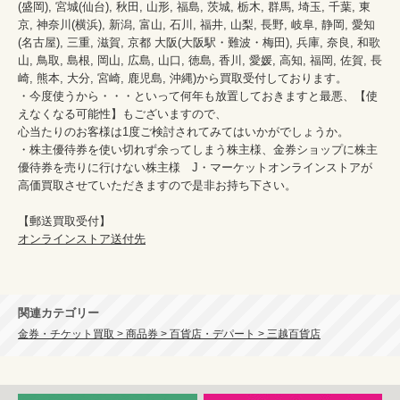
(盛岡), 宮城(仙台), 秋田, 山形, 福島, 茨城, 栃木, 群馬, 埼玉, 千葉, 東
京, 神奈川(横浜), 新潟, 富山, 石川, 福井, 山梨, 長野, 岐阜, 静岡, 愛知
(名古屋), 三重, 滋賀, 京都 大阪(大阪駅・難波・梅田), 兵庫, 奈良, 和歌
山, 鳥取, 島根, 岡山, 広島, 山口, 徳島, 香川, 愛媛, 高知, 福岡, 佐賀, 長
崎, 熊本, 大分, 宮崎, 鹿児島, 沖縄)から買取受付しております。

・今度使うから・・・といって何年も放置しておきますと最悪、【使
えなくなる可能性】もございますので、

心当たりのお客様は1度ご検討されてみてはいかがでしょうか。

・株主優待券を使い切れず余ってしまう株主様、金券ショップに株主
優待券を売りに行けない株主様　J・マーケットオンラインストアが
高価買取させていただきますので是非お持ち下さい。

オンラインストア送付先
関連カテゴリー
金券・チケット買取 > 商品券 > 百貨店・デパート > 三越百貨店