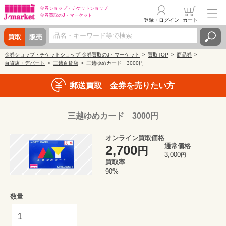
金券ショップ・
チケットショップ
金券買取の
J・マーケット
登録・ログイン
カート
買取
販売
金券ショップ・チケットショップ 金券買取のJ・マーケット
買取TOP
商品券
百貨店・デパート
三越百貨店
三越ゆめカード 3000円
郵送買取 金券を売りたい方
三越ゆめカード 3000円
オンライン買取価格
通常価格
2,700
円
3,000
円
買取率
90%
数量