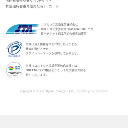
国内格安航空券ならJチケット
株主優待券番号販売ならJ・コード
コスミック流通産業株式会社
神奈川県公安委員会 第451360000071号
日本チケット商協同組合優良加盟店
当社は個人情報を大切に取り扱うことを
社会的責任と考え
プライバシーマークを取得しております。
当社（コスミック流通産業株式会社）は
GREEN×EXPO協会とチケット販売委託契約を
結んでおります。
copyright © Cosmic Ryutuu Sangyou LTD., Inc All Rights Reserved.