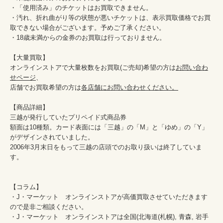
・「使用済み」のチケットはお買取できません。

・汚れ、折れ曲がり等の状態が悪いチケットは、表示買取価格でお買
取できない場合がございます。予めご了承ください。

・18歳未満からの金券のお買取は行っておりません。

【大量買取】

オンラインストアで大量枚数をお買取(ご売却)希望の方は
お問い合わ
せページ
、

店舗でお買取希望の方は
各店舗にお問い合わせください。
【商品詳細】

三越が発行していたプリペイド式商品券

額面は10種類。カード表面には「三越」の「M」と「ゆめ」の「Y」
がデザインされていました。

2006年3月末日をもって三越の店頭でのお取り扱いは終了していま
す。

【コラム】

・J・マーケット　オンラインストアが高価買取させていただきます
ので是非ご相談ください。　　

・J・マーケット　オンラインストアは全国(北海道(札幌), 青森, 岩手