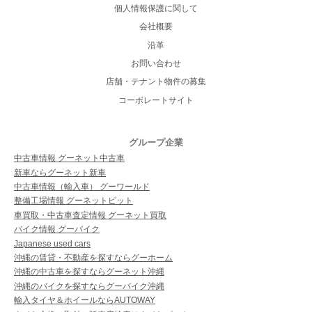
個人情報保護に関して
会社概要
沿革
お問い合わせ
店舗・テナント物件の募集
コーポレートサイト
グループ企業
中古車情報 グーネット中古車
新車ならグーネット新車
中古車情報（輸入車） グーワールド
整備工場情報 グーネットピット
車買取・中古車査定情報 グーネット買取
バイク情報 グーバイク
Japanese used cars
沖縄の賃貸・不動産を探すならグーホーム
沖縄の中古車を探すならグーネット沖縄
沖縄のバイクを探すならグーバイク沖縄
輸入タイヤ＆ホイールならAUTOWAY