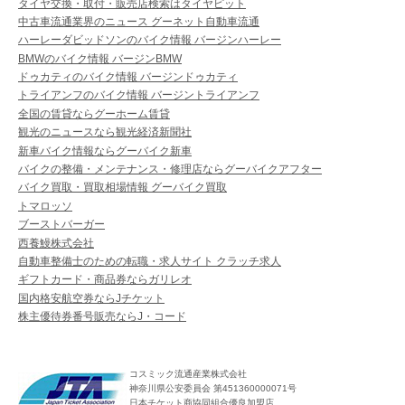
タイヤ交換・取付・販売店検索はタイヤピット
中古車流通業界のニュース グーネット自動車流通
ハーレーダビッドソンのバイク情報 バージンハーレー
BMWのバイク情報 バージンBMW
ドゥカティのバイク情報 バージンドゥカティ
トライアンフのバイク情報 バージントライアンフ
全国の賃貸ならグーホーム賃貸
観光のニュースなら観光経済新聞社
新車バイク情報ならグーバイク新車
バイクの整備・メンテナンス・修理店ならグーバイクアフター
バイク買取・買取相場情報 グーバイク買取
トマロッソ
ブーストバーガー
西養鰻株式会社
自動車整備士のための転職・求人サイト クラッチ求人
ギフトカード・商品券ならガリレオ
国内格安航空券ならJチケット
株主優待券番号販売ならJ・コード
コスミック流通産業株式会社
神奈川県公安委員会 第451360000071号
日本チケット商協同組合優良加盟店