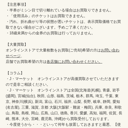
【注意事項】

・半券がミシン目で切り離れている場合はお買取りできません。

・「使用済み」のチケットはお買取できません。

・汚れ、折れ曲がり等の状態が悪いチケットは、表示買取価格でお買
取できない場合がございます。予めご了承ください。

・18歳未満からの金券のお買取は行っておりません。

【大量買取】

オンラインストアで大量枚数をお買取(ご売却)希望の方は
お問い合わ
せページ
、

店舗でお買取希望の方は
各店舗にお問い合わせください。
【コラム】

・J・マーケット　オンラインストアが高価買取させていただきます
ので是非ご相談ください。　　

・J・マーケット　オンラインストアは全国(北海道(札幌), 青森, 岩手
(盛岡), 宮城(仙台), 秋田, 山形, 福島, 茨城, 栃木, 群馬, 埼玉, 千葉, 東
京, 神奈川(横浜), 新潟, 富山, 石川, 福井, 山梨, 長野, 岐阜, 静岡, 愛知
(名古屋), 三重, 滋賀, 京都 大阪(大阪駅・難波・梅田), 兵庫, 奈良, 和歌
山, 鳥取, 島根, 岡山, 広島, 山口, 徳島, 香川, 愛媛, 高知, 福岡, 佐賀, 長
崎, 熊本, 大分, 宮崎, 鹿児島, 沖縄)から買取受付しております。

・今度使うから・・・といって何年も放置しておきますと最悪、【使