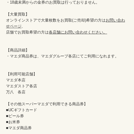
・18歳未満からの金券のお買取は行っておりません。

【大量買取】

オンラインストアで大量枚数をお買取(ご売却)希望の方は
お問い合わ
せページ
、

店舗でお買取希望の方は
各店舗にお問い合わせください。
【商品詳細】

・マエダ商品券は、マエダグループ各店にてご利用になれます。

【利用可能店舗】

マエダ本店

マエダストア各店

万八　各店

【その他スーパーマエダで利用できる商品券】

■UCギフトカード

■ビール券

■お米券

■マエダ商品券
