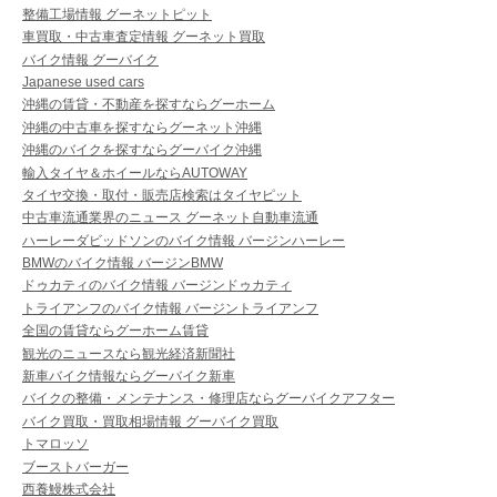
整備工場情報 グーネットピット
車買取・中古車査定情報 グーネット買取
バイク情報 グーバイク
Japanese used cars
沖縄の賃貸・不動産を探すならグーホーム
沖縄の中古車を探すならグーネット沖縄
沖縄のバイクを探すならグーバイク沖縄
輸入タイヤ＆ホイールならAUTOWAY
タイヤ交換・取付・販売店検索はタイヤピット
中古車流通業界のニュース グーネット自動車流通
ハーレーダビッドソンのバイク情報 バージンハーレー
BMWのバイク情報 バージンBMW
ドゥカティのバイク情報 バージンドゥカティ
トライアンフのバイク情報 バージントライアンフ
全国の賃貸ならグーホーム賃貸
観光のニュースなら観光経済新聞社
新車バイク情報ならグーバイク新車
バイクの整備・メンテナンス・修理店ならグーバイクアフター
バイク買取・買取相場情報 グーバイク買取
トマロッソ
ブーストバーガー
西養鰻株式会社