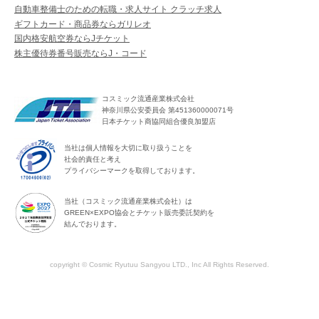
自動車整備士のための転職・求人サイト クラッチ求人
ギフトカード・商品券ならガリレオ
国内格安航空券ならJチケット
株主優待券番号販売ならJ・コード
コスミック流通産業株式会社
神奈川県公安委員会 第451360000071号
日本チケット商協同組合優良加盟店
当社は個人情報を大切に取り扱うことを
社会的責任と考え
プライバシーマークを取得しております。
当社（コスミック流通産業株式会社）は
GREEN×EXPO協会とチケット販売委託契約を
結んでおります。
copyright © Cosmic Ryutuu Sangyou LTD., Inc All Rights Reserved.