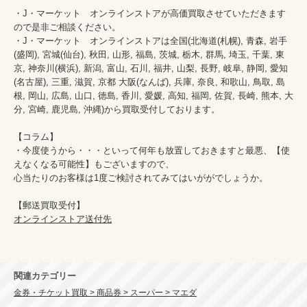
・J・マーケット　オンラインストアが高価買取させていただきます
ので是非ご相談ください。　　

・J・マーケット　オンラインストアは全国(北海道(札幌), 青森, 岩手
(盛岡), 宮城(仙台), 秋田, 山形, 福島, 茨城, 栃木, 群馬, 埼玉, 千葉, 東
京, 神奈川(横浜), 新潟, 富山, 石川, 福井, 山梨, 長野, 岐阜, 静岡, 愛知
(名古屋), 三重, 滋賀, 京都 大阪(なんば), 兵庫, 奈良, 和歌山, 鳥取, 島
根, 岡山, 広島, 山口, 徳島, 香川, 愛媛, 高知, 福岡, 佐賀, 長崎, 熊本, 大
分, 宮崎, 鹿児島, 沖縄)から買取受付しております。

【コラム】

・今度使うから・・・といって何年も放置しておきますと最悪、【使
えなくなる可能性】もございますので、

心当たりのお客様は1度ご検討されてみてはいががでしょうか。

オンラインストア送付先
関連カテゴリー
金券・チケット買取 > 商品券 > スーパー > マエダ