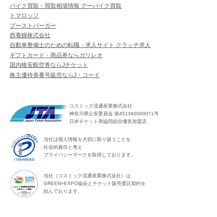
バイク買取・買取相場情報 グーバイク買取
トマロッソ
ブーストバーガー
西養鰻株式会社
自動車整備士のための転職・求人サイト クラッチ求人
ギフトカード・商品券ならガリレオ
国内格安航空券ならJチケット
株主優待券番号販売ならJ・コード
コスミック流通産業株式会社
神奈川県公安委員会 第451360000071号
日本チケット商協同組合優良加盟店
当社は個人情報を大切に取り扱うことを
社会的責任と考え
プライバシーマークを取得しております。
当社（コスミック流通産業株式会社）は
GREEN×EXPO協会とチケット販売委託契約を
結んでおります。