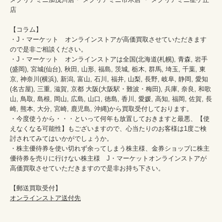
店

【コラム】

・J・マーケット　オンラインストアが高価買取させていただきます
ので是非ご相談ください。　　

・J・マーケット　オンラインストアは全国(北海道(札幌), 青森, 岩手
(盛岡), 宮城(仙台), 秋田, 山形, 福島, 茨城, 栃木, 群馬, 埼玉, 千葉, 東
京, 神奈川(横浜), 新潟, 富山, 石川, 福井, 山梨, 長野, 岐阜, 静岡, 愛知
(名古屋), 三重, 滋賀, 京都 大阪(大阪駅・難波・梅田), 兵庫, 奈良, 和歌
山, 鳥取, 島根, 岡山, 広島, 山口, 徳島, 香川, 愛媛, 高知, 福岡, 佐賀, 長
崎, 熊本, 大分, 宮崎, 鹿児島, 沖縄)から買取受付しております。

・今度使うから・・・といって何年も放置しておきますと最悪、【使
えなくなる可能性】もございますので、心当たりのお客様は1度ご検
討されてみてはいかがでしょうか。

・株主優待券を使い切れず余ってしまう株主様、金券ショップに株主
優待券を売りに行けない株主様　J・マーケットオンラインストアが
高価買取させていただきますので是非お持ち下さい。

オンラインストア送付先