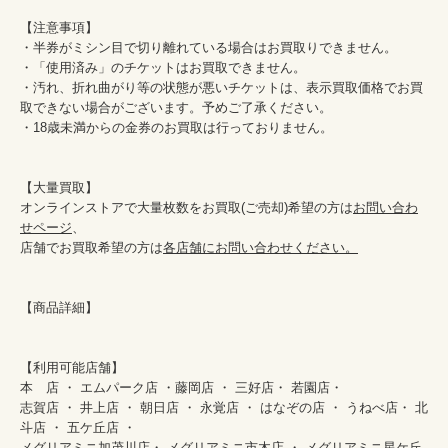
【注意事項】

・半券がミシン目で切り離れている場合はお買取りできません。

・「使用済み」のチケットはお買取できません。

・汚れ、折れ曲がり等の状態が悪いチケットは、表示買取価格でお買
取できない場合がございます。予めご了承ください。

・18歳未満からの金券のお買取は行っておりません。

【大量買取】

オンラインストアで大量枚数をお買取(ご売却)希望の方は
お問い合わ
せページ
、

店舗でお買取希望の方は
各店舗にお問い合わせください。
【商品詳細】

【利用可能店舗】　

本　店 ・ エムパーク店 ・藤岡店 ・ 三好店・ 若園店・

志賀店 ・ 井上店 ・ 朝日店 ・ 永覚店 ・ はなぞの店 ・ うねべ店・ 北
斗店 ・ 五ケ丘店 ・

メグリアミニ加茂川店・ メグリアミニ市木店 ・ メグリアミニ星ケ丘