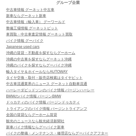
グループ企業
中古車情報 グーネット中古車
新車ならグーネット新車
中古車情報（輸入車） グーワールド
整備工場情報 グーネットピット
車買取・中古車査定情報 グーネット買取
バイク情報 グーバイク
Japanese used cars
沖縄の賃貸・不動産を探すならグーホーム
沖縄の中古車を探すならグーネット沖縄
沖縄のバイクを探すならグーバイク沖縄
輸入タイヤ＆ホイールならAUTOWAY
タイヤ交換・取付・販売店検索はタイヤピット
中古車流通業界のニュース グーネット自動車流通
ハーレーダビッドソンのバイク情報 バージンハーレー
BMWのバイク情報 バージンBMW
ドゥカティのバイク情報 バージンドゥカティ
トライアンフのバイク情報 バージントライアンフ
全国の賃貸ならグーホーム賃貸
観光のニュースなら観光経済新聞社
新車バイク情報ならグーバイク新車
バイクの整備・メンテナンス・修理店ならグーバイクアフター