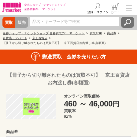
金券ショップ・
チケットショップ
金券買取の
J・マーケット
登録・ログイン
カート
買取
販売
金券ショップ・チケットショップ 金券買取のJ・マーケット
買取TOP
商品券
百貨店・デパート
京王百貨店
【冊子から切り離されたものは買取不可】 京王百貨店お内渡し券(各額面)
郵送買取 金券を売りたい方
【冊子から切り離されたものは買取不可】 京王百貨店
お内渡し券(各額面)
オンライン買取価格
460 ～ 46,000
円
買取率
92%
商品券