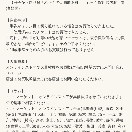
　【冊子から切り離されたものは買取不可】　京王百貨店お内渡し券
(各額面)　

【注意事項】

・半券がミシン目で切り離れている場合はお買取りできません。

・「使用済み」のチケットはお買取できません。

・汚れ、折れ曲がり等の状態が悪いチケットは、表示買取価格でお買
取できない場合がございます。予めご了承ください。

・18歳未満からの金券のお買取は行っておりません。

【大量買取】

オンラインストアで大量枚数をお買取(ご売却)希望の方は
お問い合わ
せページ
、

店舗でお買取希望の方は
各店舗にお問い合わせください。
【コラム】

・J・マーケット　オンラインストアが高価買取させていただきます
ので是非ご相談ください。　　

・J・マーケット　オンラインストアは全国(北海道(札幌), 青森, 岩手
(盛岡), 宮城(仙台), 秋田, 山形, 福島, 茨城, 栃木, 群馬, 埼玉, 千葉, 東
京, 神奈川(横浜), 新潟, 富山, 石川, 福井, 山梨, 長野, 岐阜, 静岡, 愛知
(名古屋), 三重, 滋賀, 京都 大阪(大阪駅・難波・梅田), 兵庫, 奈良, 和歌