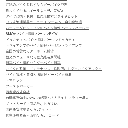
沖縄のバイクを探すならグーバイク沖縄
輸入タイヤ＆ホイールならAUTOWAY
タイヤ交換・取付・販売店検索はタイヤピット
中古車流通業界のニュース グーネット自動車流通
ハーレーダビッドソンのバイク情報 バージンハーレー
BMWのバイク情報 バージンBMW
ドゥカティのバイク情報 バージンドゥカティ
トライアンフのバイク情報 バージントライアンフ
全国の賃貸ならグーホーム賃貸
観光のニュースなら観光経済新聞社
新車バイク情報ならグーバイク新車
バイクの整備・メンテナンス・修理店ならグーバイクアフター
バイク買取・買取相場情報 グーバイク買取
トマロッソ
ブーストバーガー
西養鰻株式会社
自動車整備士のための転職・求人サイト クラッチ求人
ギフトカード・商品券ならガリレオ
国内格安航空券ならJチケット
株主優待券番号販売ならJ・コード