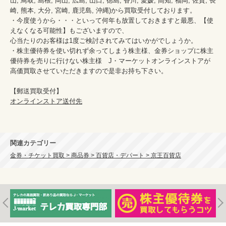
山, 鳥取, 島根, 岡山, 広島, 山口, 徳島, 香川, 愛媛, 高知, 福岡, 佐賀, 長
崎, 熊本, 大分, 宮崎, 鹿児島, 沖縄)から買取受付しております。

・今度使うから・・・といって何年も放置しておきますと最悪、【使
えなくなる可能性】もございますので、

心当たりのお客様は1度ご検討されてみてはいかがでしょうか。

・株主優待券を使い切れず余ってしまう株主様、金券ショップに株主
優待券を売りに行けない株主様　J・マーケットオンラインストアが
高価買取させていただきますので是非お持ち下さい。

オンラインストア送付先
関連カテゴリー
金券・チケット買取 > 商品券 > 百貨店・デパート > 京王百貨店