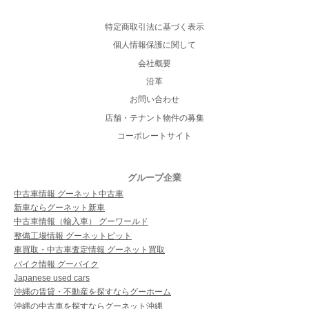
特定商取引法に基づく表示
個人情報保護に関して
会社概要
沿革
お問い合わせ
店舗・テナント物件の募集
コーポレートサイト
グループ企業
中古車情報 グーネット中古車
新車ならグーネット新車
中古車情報（輸入車） グーワールド
整備工場情報 グーネットピット
車買取・中古車査定情報 グーネット買取
バイク情報 グーバイク
Japanese used cars
沖縄の賃貸・不動産を探すならグーホーム
沖縄の中古車を探すならグーネット沖縄