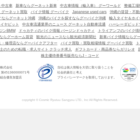
ト中古車
新車ならグーネット新車
中古車情報（輸入車） グーワールド
整備工場
 グーネット買取
バイク情報 グーバイク
Japanese used cars
沖縄の賃貸・不動
すならグーネット沖縄
沖縄のバイクを探すならグーバイク沖縄
輸入タイヤ＆ホイー
タイヤピット
中古車流通業界のニュース グーネット自動車流通
ハーレーダビッド
ジンBMW
ドゥカティのバイク情報 バージンドゥカティ
トライアンフのバイク情
ならグーホーム賃貸
観光のニュースなら観光経済新聞社
新車バイク情報ならグ
ス・修理店ならグーバイクアフター
バイク買取・買取相場情報 グーバイク買取
ト
士のための転職・求人サイト クラッチ求人
ギフトカード・商品券ならガリレオ
株主優待券番号販売ならJ・コード
株式会社
当社は個人情報を大切に取り扱うことを
451360000071号
社会的責任と考え
組合優良加盟店
プライバシーマークを取得しております。
copyright © Cosmic Ryutuu Sangyou LTD., Inc All Rights Reserved.