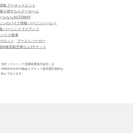
情報 グーネットピット
産を探すならグーホーム
ルならAUTOWAY
ソンのバイク情報 バージンハーレー
報 バージントライアンフ
ーバイク新車
マロッソ
ブーストバーガー
国内格安航空券ならJチケット
当社（コスミック流通産業株式会社）は
GREEN×EXPO協会とチケット販売委託契約を
結んでおります。