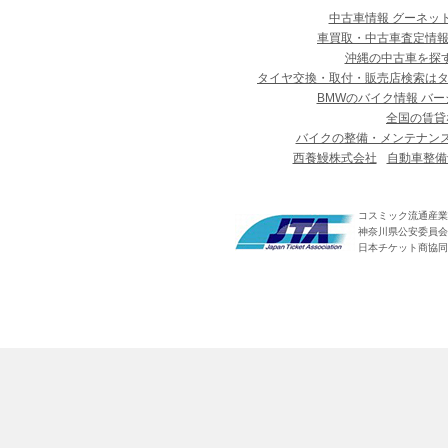
中古車情報 グーネッ
車買取・中古車査定情報
沖縄の中古車を探
タイヤ交換・取付・販売店検索は
BMWのバイク情報 バー
全国の賃貸
バイクの整備・メンテナン
西養鰻株式会社
自動車整備
コスミック流通産業
神奈川県公安委員会 第
日本チケット商協同