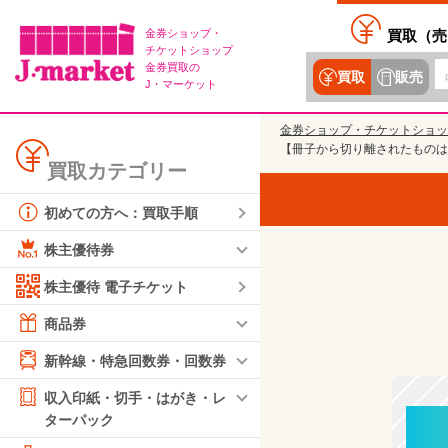
金券ショップ・
買取（
売
チケットショップ
金券買取の
買取
販売
J・マーケット
金券ショップ・チケットショッ
【冊子から切り離されたものは
買取カテゴリー
初めての方へ：買取手順
株主優待券
株主優待 電子チケット
商品券
新幹線・特急回数券・回数券
収入印紙・切手・はがき・レ
ターパック