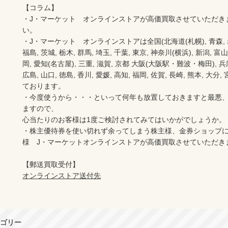
【コラム】

・J・マーケット　オンラインストアが高価買取させていただき
い。　　

・J・マーケット　オンラインストアは全国(北海道(札幌), 青森, 岩手(
福島, 茨城, 栃木, 群馬, 埼玉, 千葉, 東京, 神奈川(横浜), 新潟, 富山,
岡, 愛知(名古屋), 三重, 滋賀, 京都 大阪(大阪駅・難波・梅田), 兵庫,
広島, 山口, 徳島, 香川, 愛媛, 高知, 福岡, 佐賀, 長崎, 熊本, 大
ております。

・今度使うから・・・といって何年も放置しておきますと最悪
ますので、

心当たりのお客様は1度ご検討されてみてはいかがでしょうか。

・株主優待券を使い切れず余ってしまう株主様、金券ショップ
様　J・マーケットオンラインストアが高価買取させていただき
オンラインストア送付先
ゴリー