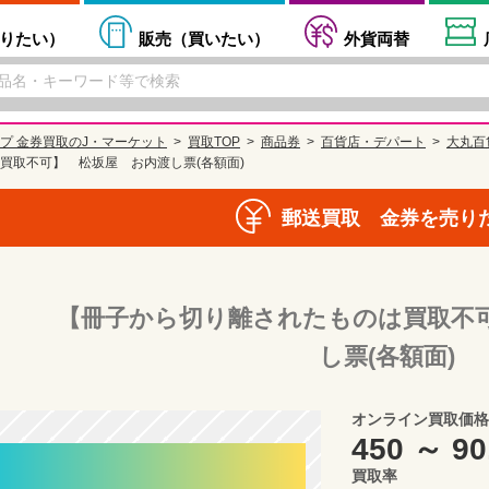
りたい
）
販売（
買いたい
）
外貨両替
プ 金券買取のJ・マーケット
買取TOP
商品券
百貨店・デパート
大丸百貨
買取不可】 松坂屋 お内渡し票(各額面)
郵送買取 金券を売り
【冊子から切り離されたものは買取不
し票(各額面)
オンライン買取価格
450 ～ 90
買取率