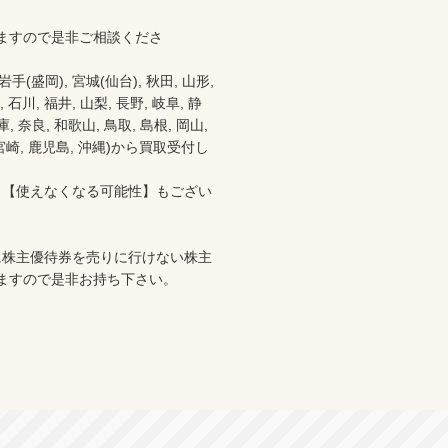
ますので是非ご相談くださ
盛岡), 宮城(仙台), 秋田, 山形, 
 石川, 福井, 山梨, 長野, 岐阜, 静
 奈良, 和歌山, 鳥取, 島根, 岡山, 
分, 宮崎, 鹿児島, 沖縄)から買取受付し
、【使えなくなる可能性】もござい
に株主優待券を売りに行けない株主
ますので是非お持ち下さい。
