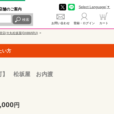
Select Language
▼
店舗
のご
案内
検索
お問い合わせ
登録・ログイン
カート
店(大丸松坂屋(DAIMARU)
たい方
可】 松坂屋 お内渡
,000
円