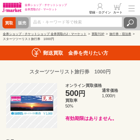
金券ショップ・
チケットショップ
金券買取の
J・マーケット
登録・ログイン
カート
買取
販売
金券ショップ・チケットショップ 金券買取のJ・マーケット
買取TOP
旅行券・宿泊券
スターツツーリスト旅行券 1000円
郵送買取 金券を売りたい方
スターツツーリスト旅行券 1000円
オンライン買取価格
通常価格
500
円
1,000
円
買取率
50%
有効期限はありません。