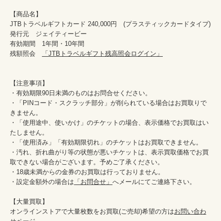
【商品名】

JTBトラベルギフトカード 240,000円　(プラスティックカードタイプ)

発行元　ジェイティービー

有効期間　1年間・10年間

残額照会　
「JTBトラベルギフト残高照会ログイン」
【注意事項】

・有効期限90日未満のものはお問合せください。

・「PINコード・スクラッチ部分」が削られている場合はお買取りで
きません。

・「使用途中、使いかけ」のチケットの場合、表示価格でお買取はい
たしません。

・「使用済み」「有効期限切れ」のチケットはお買取できません。

・汚れ、折れ曲がり等の状態が悪いチケットは、表示買取価格でお買
取できない場合がございます。予めご了承ください。

・18歳未満からの金券のお買取は行っておりません。

・設定金額外の場合は
「お問合せ」
へメールにてご連絡下さい。

【大量買取】

オンラインストアで大量枚数をお買取(ご売却)希望の方は
お問い合わ