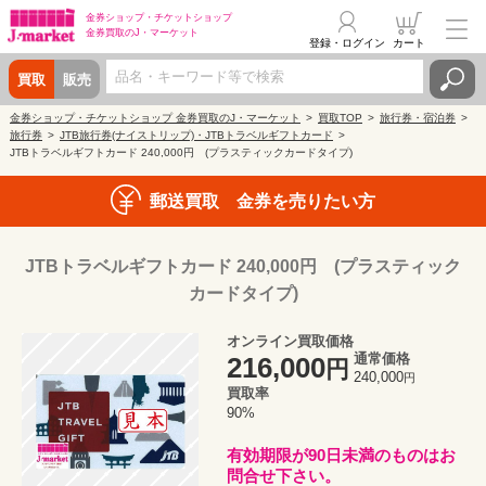
金券ショップ・
チケットショップ
金券買取の
J・マーケット
登録・ログイン
カート
買取
販売
金券ショップ・チケットショップ 金券買取のJ・マーケット
買取TOP
旅行券・宿泊券
旅行券
JTB旅行券(ナイストリップ)・JTBトラベルギフトカード
JTBトラベルギフトカード 240,000円 (プラスティックカードタイプ)
郵送買取 金券を売りたい方
JTBトラベルギフトカード 240,000円 (プラスティック
カードタイプ)
オンライン買取価格
通常価格
216,000
円
240,000
円
買取率
90%
有効期限が90日未満のものはお
問合せ下さい。