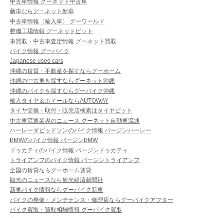
中古車情報 グーネット中古車
新車ならグーネット新車
中古車情報（輸入車） グーワールド
整備工場情報 グーネットピット
車買取・中古車査定情報 グーネット買取
バイク情報 グーバイク
Japanese used cars
沖縄の賃貸・不動産を探すならグーホーム
沖縄の中古車を探すならグーネット沖縄
沖縄のバイクを探すならグーバイク沖縄
輸入タイヤ＆ホイールならAUTOWAY
タイヤ交換・取付・販売店検索はタイヤピット
中古車流通業界のニュース グーネット自動車流通
ハーレーダビッドソンのバイク情報 バージンハーレー
BMWのバイク情報 バージンBMW
ドゥカティのバイク情報 バージンドゥカティ
トライアンフのバイク情報 バージントライアンフ
全国の賃貸ならグーホーム賃貸
観光のニュースなら観光経済新聞社
新車バイク情報ならグーバイク新車
バイクの整備・メンテナンス・修理店ならグーバイクアフター
バイク買取・買取相場情報 グーバイク買取