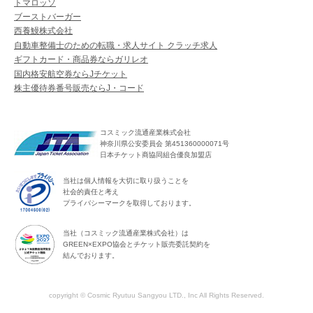
トマロッソ
ブーストバーガー
西養鰻株式会社
自動車整備士のための転職・求人サイト クラッチ求人
ギフトカード・商品券ならガリレオ
国内格安航空券ならJチケット
株主優待券番号販売ならJ・コード
コスミック流通産業株式会社
神奈川県公安委員会 第451360000071号
日本チケット商協同組合優良加盟店
当社は個人情報を大切に取り扱うことを
社会的責任と考え
プライバシーマークを取得しております。
当社（コスミック流通産業株式会社）は
GREEN×EXPO協会とチケット販売委託契約を
結んでおります。
copyright © Cosmic Ryutuu Sangyou LTD., Inc All Rights Reserved.