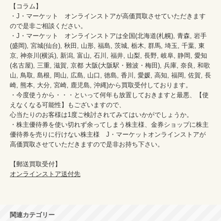
【コラム】

・J・マーケット　オンラインストアが高価買取させていただきます
ので是非ご相談ください。　　

・J・マーケット　オンラインストアは全国(北海道(札幌), 青森, 岩手
(盛岡), 宮城(仙台), 秋田, 山形, 福島, 茨城, 栃木, 群馬, 埼玉, 千葉, 東
京, 神奈川(横浜), 新潟, 富山, 石川, 福井, 山梨, 長野, 岐阜, 静岡, 愛知
(名古屋), 三重, 滋賀, 京都 大阪(大阪駅・難波・梅田), 兵庫, 奈良, 和歌
山, 鳥取, 島根, 岡山, 広島, 山口, 徳島, 香川, 愛媛, 高知, 福岡, 佐賀, 長
崎, 熊本, 大分, 宮崎, 鹿児島, 沖縄)から買取受付しております。

・今度使うから・・・といって何年も放置しておきますと最悪、【使
えなくなる可能性】もございますので、

心当たりのお客様は1度ご検討されてみてはいかがでしょうか。

・株主優待券を使い切れず余ってしまう株主様、金券ショップに株主
優待券を売りに行けない株主様　J・マーケットオンラインストアが
高価買取させていただきますので是非お持ち下さい。

オンラインストア送付先
関連カテゴリー