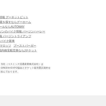
情報 グーネットピット
産を探すならグーホーム
ルならAUTOWAY
ソンのバイク情報 バージンハーレー
報 バージントライアンフ
ーバイク新車
マロッソ
ブーストバーガー
国内格安航空券ならJチケット
当社（コスミック流通産業株式会社）は
GREEN×EXPO協会とチケット販売委託契約を
結んでおります。