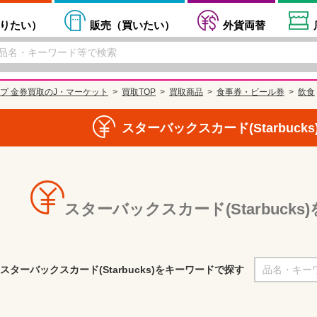
りたい
）
販売（
買いたい
）
外貨両替
プ 金券買取のJ・マーケット
買取TOP
買取商品
食事券・ビール券
飲食
スターバックスカード(Starbuck
スターバックスカード(Starbuck
スターバックスカード(Starbucks)をキーワードで探す