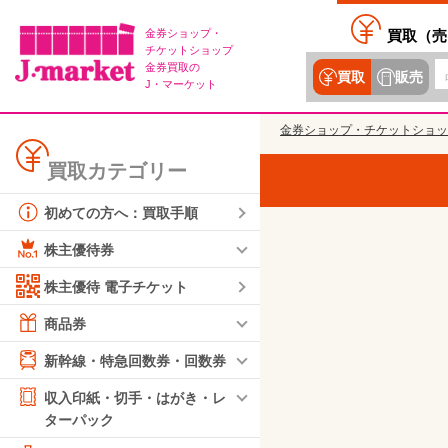
金券ショップ・
買取（
売
チケットショップ
金券買取の
買取
販売
J・マーケット
金券ショップ・チケットショッ
買取カテゴリー
初めての方へ：買取手順
株主優待券
株主優待 電子チケット
商品券
新幹線・特急回数券・回数券
収入印紙・切手・はがき・レ
ターパック