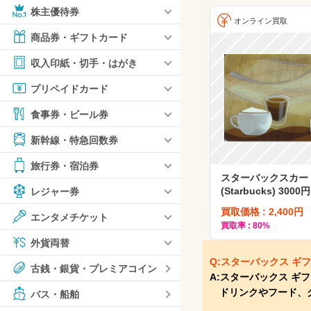
株主優待券
オンライン買取
商品券・ギフトカード
収入印紙・切手・はがき
プリペイドカード
食事券・ビール券
新幹線・特急回数券
旅行券・宿泊券
スターバックスカー
(Starbucks) 3000円
レジャー券
買取価格 : 2,400円
エンタメチケット
買取率 : 80%
外貨両替
Q:スターバックス ギ
古銭・銀貨・プレミアコイン
A:スターバックス 
ドリンクやフード、グ
バス・船舶