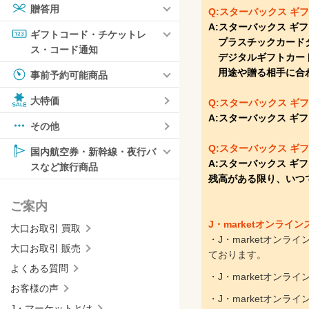
贈答用
Q:スターバックス ギ
A:スターバックス ギ
ギフトコード・チケットレ
プラスチックカード
ス・コード通知
デジタルギフトカード（
用途や贈る相手に合
事前予約可能商品
大特価
Q:スターバックス 
A:スターバックス ギフ
その他
Q:スターバックス ギ
国内航空券・新幹線・夜行バ
A:スターバックス ギ
スなど旅行商品
残高がある限り、いつ
ご案内
J・marketオンライ
大口お取引 買取
・J・marketオン
大口お取引 販売
ております。
よくある質問
・J・marketオン
お客様の声
・J・marketオン
J・マーケットとは