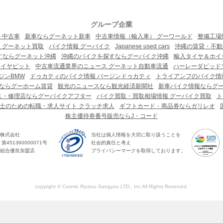
グループ企業
ト中古車
新車ならグーネット新車
中古車情報（輸入車） グーワールド
整備工場
 グーネット買取
バイク情報 グーバイク
Japanese used cars
沖縄の賃貸・不動
すならグーネット沖縄
沖縄のバイクを探すならグーバイク沖縄
輸入タイヤ＆ホイー
タイヤピット
中古車流通業界のニュース グーネット自動車流通
ハーレーダビッド
ジンBMW
ドゥカティのバイク情報 バージンドゥカティ
トライアンフのバイク情
ならグーホーム賃貸
観光のニュースなら観光経済新聞社
新車バイク情報ならグ
ス・修理店ならグーバイクアフター
バイク買取・買取相場情報 グーバイク買取
ト
士のための転職・求人サイト クラッチ求人
ギフトカード・商品券ならガリレオ
株主優待券番号販売ならJ・コード
株式会社
当社は個人情報を大切に取り扱うことを
451360000071号
社会的責任と考え
組合優良加盟店
プライバシーマークを取得しております。
copyright © Cosmic Ryutuu Sangyou LTD., Inc All Rights Reserved.