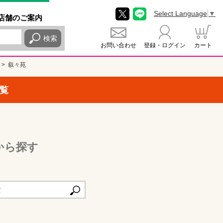
Select Language
▼
店舗
のご
案内
検索
お問い合わせ
登録・ログイン
カート
叙々苑
覧
から探す