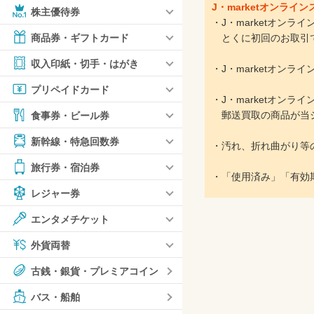
J・marketオンラ
株主優待券
・J・marketオン
とくに初回のお取引で
商品券・ギフトカード
収入印紙・切手・はがき
・J・marketオン
プリペイドカード
・J・marketオン
郵送買取の商品が当シ
食事券・ビール券
新幹線・特急回数券
・汚れ、折れ曲がり等
旅行券・宿泊券
・「使用済み」「有効
レジャー券
エンタメチケット
外貨両替
古銭・銀貨・プレミアコイン
バス・船舶