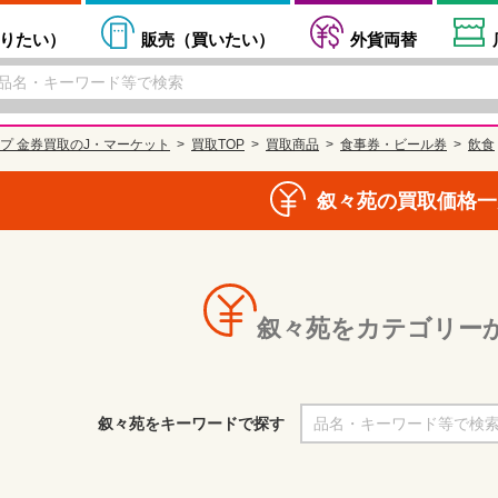
りたい
）
販売（
買いたい
）
外貨両替
プ 金券買取のJ・マーケット
買取TOP
買取商品
食事券・ビール券
飲食
叙々苑の買取価格一
叙々苑をカテゴリー
叙々苑をキーワードで探す