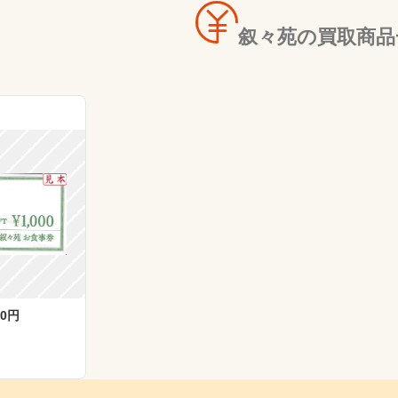
叙々苑の買取商品
00円