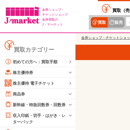
金券ショップ・
買取（
売
チケットショップ
金券買取の
買取
販売
J・マーケット
金券ショップ・チケットショッ
買取カテゴリー
初めての方へ：買取手順
株主優待券
株主優待 電子チケット
商品券
新幹線・特急回数券・回数券
収入印紙・切手・はがき・レ
ターパック