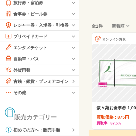
旅行券・宿泊券
食事券・ビール券
レジャー券・入場券・引換券
全1件
新着順
プリペイドカード
オンライン買取
エンタメチケット
自動車・バス
外貨両替
古銭・銀貨・プレミアコイン
その他
叙々苑お食事券 1,0
販売カテゴリー
買取価格 : 875円
買取率 : 87.5%
初めての方へ：販売手順