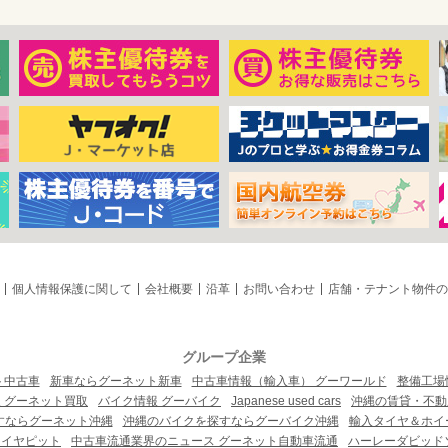
個人情報保護に関して
会社概要
沿革
お問い合わせ
店舗・テナント物件の
グループ企業
ト中古車
新車ならグーネット新車
中古車情報（輸入車） グーワールド
整備工場
 グーネット買取
バイク情報 グーバイク
Japanese used cars
沖縄の賃貸・不動
すならグーネット沖縄
沖縄のバイクを探すならグーバイク沖縄
輸入タイヤ＆ホイー
タイヤピット
中古車流通業界のニュース グーネット自動車流通
ハーレーダビッド