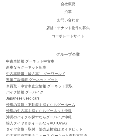
会社概要
沿革
お問い合わせ
店舗・テナント物件の募集
コーポレートサイト
グループ企業
中古車情報 グーネット中古車
新車ならグーネット新車
中古車情報（輸入車） グーワールド
整備工場情報 グーネットピット
車買取・中古車査定情報 グーネット買取
バイク情報 グーバイク
Japanese used cars
沖縄の賃貸・不動産を探すならグーホーム
沖縄の中古車を探すならグーネット沖縄
沖縄のバイクを探すならグーバイク沖縄
輸入タイヤ＆ホイールならAUTOWAY
タイヤ交換・取付・販売店検索はタイヤピット
中古車流通業界のニュース グーネット自動車流通