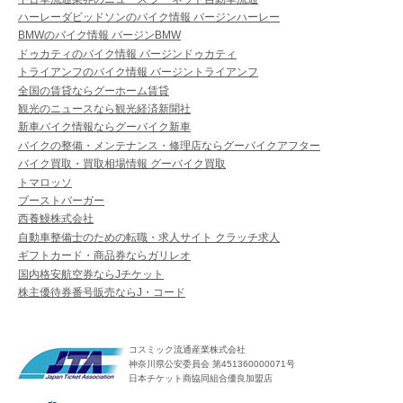
ハーレーダビッドソンのバイク情報 バージンハーレー
BMWのバイク情報 バージンBMW
ドゥカティのバイク情報 バージンドゥカティ
トライアンフのバイク情報 バージントライアンフ
全国の賃貸ならグーホーム賃貸
観光のニュースなら観光経済新聞社
新車バイク情報ならグーバイク新車
バイクの整備・メンテナンス・修理店ならグーバイクアフター
バイク買取・買取相場情報 グーバイク買取
トマロッソ
ブーストバーガー
西養鰻株式会社
自動車整備士のための転職・求人サイト クラッチ求人
ギフトカード・商品券ならガリレオ
国内格安航空券ならJチケット
株主優待券番号販売ならJ・コード
コスミック流通産業株式会社
神奈川県公安委員会 第451360000071号
日本チケット商協同組合優良加盟店