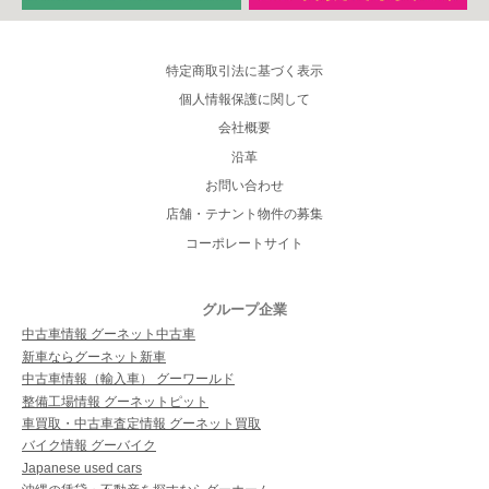
特定商取引法に基づく表示
個人情報保護に関して
会社概要
沿革
お問い合わせ
店舗・テナント物件の募集
コーポレートサイト
グループ企業
中古車情報 グーネット中古車
新車ならグーネット新車
中古車情報（輸入車） グーワールド
整備工場情報 グーネットピット
車買取・中古車査定情報 グーネット買取
バイク情報 グーバイク
Japanese used cars