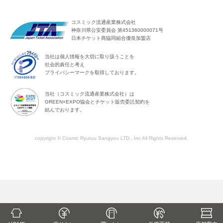
コスミック流通産業株式会社
神奈川県公安委員会 第451360000071号
日本チケット商協同組合優良加盟店
当社は個人情報を大切に取り扱うことを
社会的責任と考え
プライバシーマークを取得しております。
当社（コスミック流通産業株式会社）は
GREEN×EXPO協会とチケット販売委託契約を
結んでおります。
copyright © Cosmic Ryutuu Sangyou LTD., Inc All Rights Reserved.