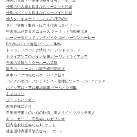
沖縄の賃貸・不動産を探すならグーホーム
沖縄の中古車を探すならグーネット沖縄
沖縄のバイクを探すならグーバイク沖縄
輸入タイヤ＆ホイールならAUTOWAY
タイヤ交換・取付・販売店検索はタイヤピット
中古車流通業界のニュース グーネット自動車流通
ハーレーダビッドソンのバイク情報 バージンハーレー
BMWのバイク情報 バージンBMW
ドゥカティのバイク情報 バージンドゥカティ
トライアンフのバイク情報 バージントライアンフ
全国の賃貸ならグーホーム賃貸
観光のニュースなら観光経済新聞社
新車バイク情報ならグーバイク新車
バイクの整備・メンテナンス・修理店ならグーバイクアフター
バイク買取・買取相場情報 グーバイク買取
トマロッソ
ブーストバーガー
西養鰻株式会社
自動車整備士のための転職・求人サイト クラッチ求人
ギフトカード・商品券ならガリレオ
国内格安航空券ならJチケット
株主優待券番号販売ならJ・コード