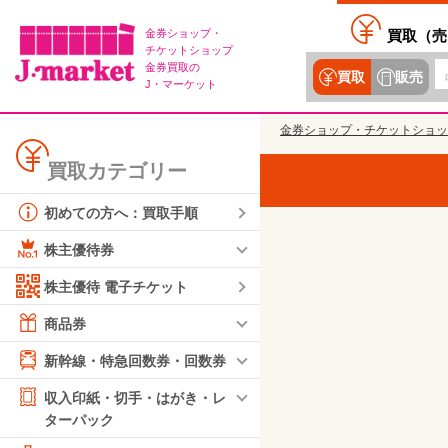
金券ショップ・
買取（
売
チケットショップ
金券買取の
買取
販売
J・マーケット
金券ショップ・チケットショッ
買取カテゴリー
初めての方へ：買取手順
株主優待券
株主優待 電子チケット
商品券
新幹線・特急回数券・回数券
収入印紙・切手・はがき・レ
ターパック