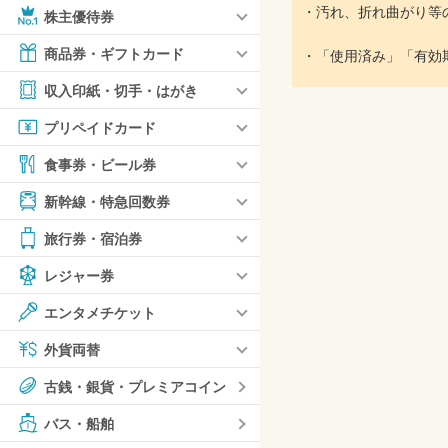
・汚れ、折れ曲がり等
株主優待券
商品券・ギフトカード
・「使用済み」「有効
収入印紙・切手・はがき
プリペイドカード
食事券・ビール券
新幹線・特急回数券
旅行券・宿泊券
レジャー券
エンタメチケット
外貨両替
古銭・銀貨・プレミアコイン
バス・船舶