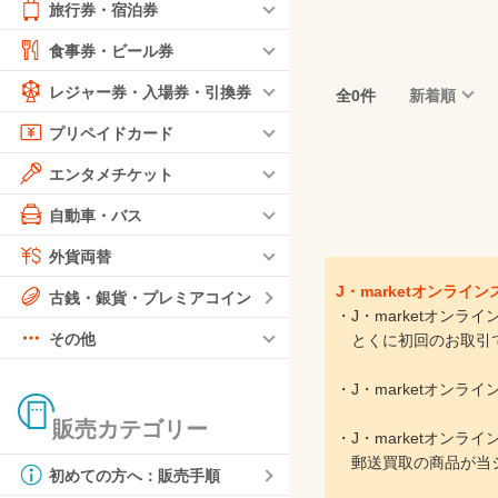
旅行券・宿泊券
食事券・ビール券
レジャー券・入場券・引換券
全0件
新着順
プリペイドカード
エンタメチケット
自動車・バス
外貨両替
J・marketオンラ
古銭・銀貨・プレミアコイン
・J・marketオン
その他
とくに初回のお取引で
・J・marketオン
販売カテゴリー
・J・marketオン
郵送買取の商品が当シ
初めての方へ：販売手順