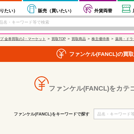
りたい
）
販売（
買いたい
）
外貨両替
プ 金券買取のJ・マーケット
買取TOP
買取商品
株主優待券
薬局・ドラ
ファンケル(FANCL)の買
ファンケル(FANCL)をカ
ファンケル(FANCL)をキーワードで探す