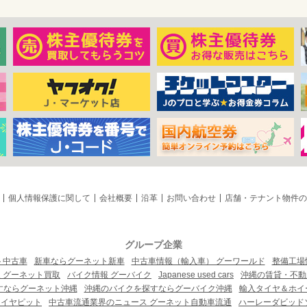
個人情報保護に関して
会社概要
沿革
お問い合わせ
店舗・テナント物件の
グループ企業
ト中古車
新車ならグーネット新車
中古車情報（輸入車） グーワールド
整備工場
 グーネット買取
バイク情報 グーバイク
Japanese used cars
沖縄の賃貸・不動
すならグーネット沖縄
沖縄のバイクを探すならグーバイク沖縄
輸入タイヤ＆ホイー
タイヤピット
中古車流通業界のニュース グーネット自動車流通
ハーレーダビッド