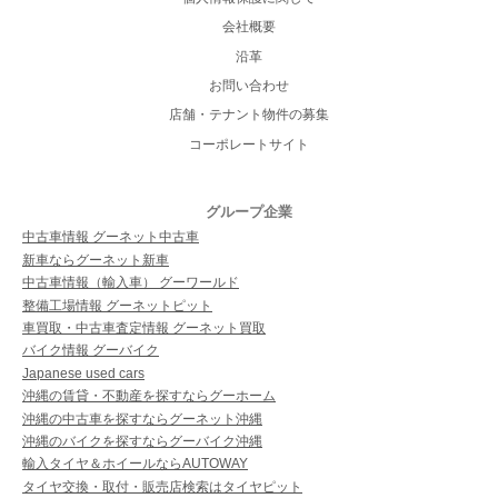
会社概要
沿革
お問い合わせ
店舗・テナント物件の募集
コーポレートサイト
グループ企業
中古車情報 グーネット中古車
新車ならグーネット新車
中古車情報（輸入車） グーワールド
整備工場情報 グーネットピット
車買取・中古車査定情報 グーネット買取
バイク情報 グーバイク
Japanese used cars
沖縄の賃貸・不動産を探すならグーホーム
沖縄の中古車を探すならグーネット沖縄
沖縄のバイクを探すならグーバイク沖縄
輸入タイヤ＆ホイールならAUTOWAY
タイヤ交換・取付・販売店検索はタイヤピット