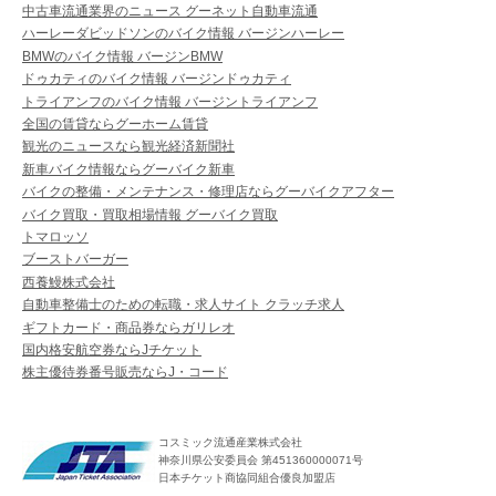
中古車流通業界のニュース グーネット自動車流通
ハーレーダビッドソンのバイク情報 バージンハーレー
BMWのバイク情報 バージンBMW
ドゥカティのバイク情報 バージンドゥカティ
トライアンフのバイク情報 バージントライアンフ
全国の賃貸ならグーホーム賃貸
観光のニュースなら観光経済新聞社
新車バイク情報ならグーバイク新車
バイクの整備・メンテナンス・修理店ならグーバイクアフター
バイク買取・買取相場情報 グーバイク買取
トマロッソ
ブーストバーガー
西養鰻株式会社
自動車整備士のための転職・求人サイト クラッチ求人
ギフトカード・商品券ならガリレオ
国内格安航空券ならJチケット
株主優待券番号販売ならJ・コード
コスミック流通産業株式会社
神奈川県公安委員会 第451360000071号
日本チケット商協同組合優良加盟店