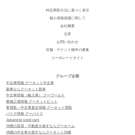
特定商取引法に基づく表示
個人情報保護に関して
会社概要
沿革
お問い合わせ
店舗・テナント物件の募集
コーポレートサイト
グループ企業
中古車情報 グーネット中古車
新車ならグーネット新車
中古車情報（輸入車） グーワールド
整備工場情報 グーネットピット
車買取・中古車査定情報 グーネット買取
バイク情報 グーバイク
Japanese used cars
沖縄の賃貸・不動産を探すならグーホーム
沖縄の中古車を探すならグーネット沖縄