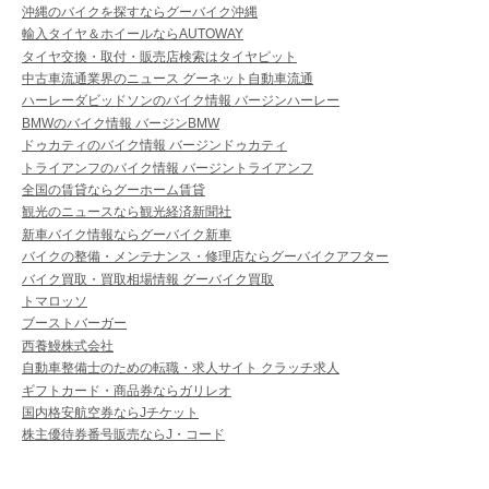
沖縄のバイクを探すならグーバイク沖縄
輸入タイヤ＆ホイールならAUTOWAY
タイヤ交換・取付・販売店検索はタイヤピット
中古車流通業界のニュース グーネット自動車流通
ハーレーダビッドソンのバイク情報 バージンハーレー
BMWのバイク情報 バージンBMW
ドゥカティのバイク情報 バージンドゥカティ
トライアンフのバイク情報 バージントライアンフ
全国の賃貸ならグーホーム賃貸
観光のニュースなら観光経済新聞社
新車バイク情報ならグーバイク新車
バイクの整備・メンテナンス・修理店ならグーバイクアフター
バイク買取・買取相場情報 グーバイク買取
トマロッソ
ブーストバーガー
西養鰻株式会社
自動車整備士のための転職・求人サイト クラッチ求人
ギフトカード・商品券ならガリレオ
国内格安航空券ならJチケット
株主優待券番号販売ならJ・コード