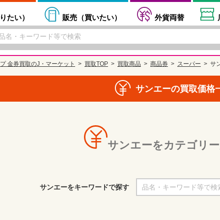
りたい
）
販売（
買いたい
）
外貨両替
プ 金券買取のJ・マーケット
買取TOP
買取商品
商品券
スーパー
サ
サンエーの買取価格
サンエーをカテゴリー
サンエーをキーワードで探す