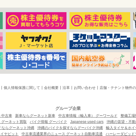
個人情報保護に関して
会社概要
沿革
お問い合わせ
店舗・テナント物件の
グループ企業
ト中古車
新車ならグーネット新車
中古車情報（輸入車） グーワールド
整備工場
 グーネット買取
バイク情報 グーバイク
Japanese used cars
沖縄の賃貸・不動
すならグーネット沖縄
沖縄のバイクを探すならグーバイク沖縄
輸入タイヤ＆ホイー
タイヤピット
中古車流通業界のニュース グーネット自動車流通
ハーレーダビッド