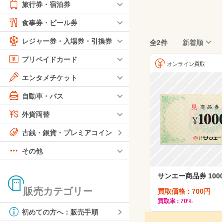
旅行券・宿泊券
食事券・ビール券
レジャー券・入場券・引換券
全2件
新着順
プリペイドカード
オンライン買取
エンタメチケット
自動車・バス
外貨両替
古銭・銀貨・プレミアコイン
その他
サンエー商品券 100
販売カテゴリー
買取価格 : 700円
買取率 : 70%
初めての方へ：販売手順