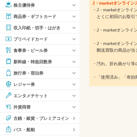
J・marketオンラ
株主優待券
・J・marketオン
とくに初回のお取引で
商品券・ギフトカード
収入印紙・切手・はがき
・J・marketオン
プリペイドカード
・J・marketオン
郵送買取の商品が当シ
食事券・ビール券
新幹線・特急回数券
・汚れ、折れ曲がり等
旅行券・宿泊券
・「使用済み」「有効
レジャー券
エンタメチケット
外貨両替
古銭・銀貨・プレミアコイン
バス・船舶