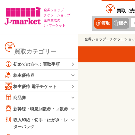
金券ショップ・
買取（
売
チケットショップ
金券買取の
買取
販売
J・マーケット
金券ショップ・チケットショッ
買取カテゴリー
初めての方へ：買取手順
株主優待券
株主優待 電子チケット
商品券
新幹線・特急回数券・回数券
収入印紙・切手・はがき・レ
ターパック