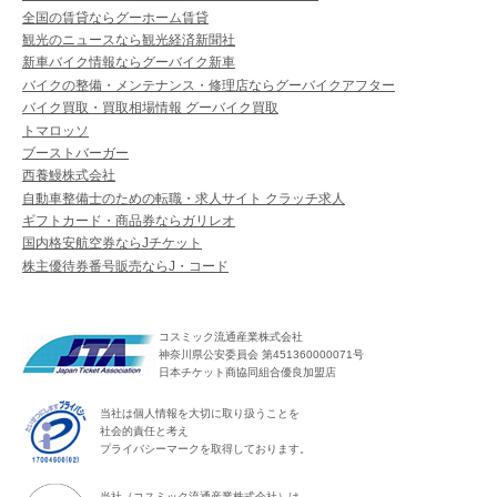
全国の賃貸ならグーホーム賃貸
観光のニュースなら観光経済新聞社
新車バイク情報ならグーバイク新車
バイクの整備・メンテナンス・修理店ならグーバイクアフター
バイク買取・買取相場情報 グーバイク買取
トマロッソ
ブーストバーガー
西養鰻株式会社
自動車整備士のための転職・求人サイト クラッチ求人
ギフトカード・商品券ならガリレオ
国内格安航空券ならJチケット
株主優待券番号販売ならJ・コード
コスミック流通産業株式会社
神奈川県公安委員会 第451360000071号
日本チケット商協同組合優良加盟店
当社は個人情報を大切に取り扱うことを
社会的責任と考え
プライバシーマークを取得しております。
当社（コスミック流通産業株式会社）は