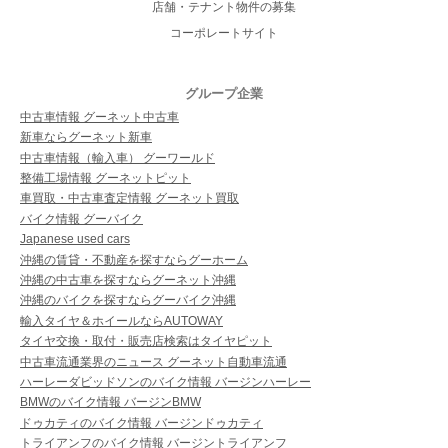
店舗・テナント物件の募集
コーポレートサイト
グループ企業
中古車情報 グーネット中古車
新車ならグーネット新車
中古車情報（輸入車） グーワールド
整備工場情報 グーネットピット
車買取・中古車査定情報 グーネット買取
バイク情報 グーバイク
Japanese used cars
沖縄の賃貸・不動産を探すならグーホーム
沖縄の中古車を探すならグーネット沖縄
沖縄のバイクを探すならグーバイク沖縄
輸入タイヤ＆ホイールならAUTOWAY
タイヤ交換・取付・販売店検索はタイヤピット
中古車流通業界のニュース グーネット自動車流通
ハーレーダビッドソンのバイク情報 バージンハーレー
BMWのバイク情報 バージンBMW
ドゥカティのバイク情報 バージンドゥカティ
トライアンフのバイク情報 バージントライアンフ