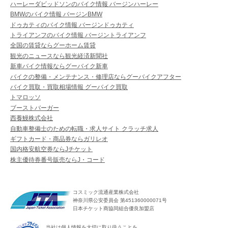
ハーレーダビッドソンのバイク情報 バージンハーレー
BMWのバイク情報 バージンBMW
ドゥカティのバイク情報 バージンドゥカティ
トライアンフのバイク情報 バージントライアンフ
全国の賃貸ならグーホーム賃貸
観光のニュースなら観光経済新聞社
新車バイク情報ならグーバイク新車
バイクの整備・メンテナンス・修理店ならグーバイクアフター
バイク買取・買取相場情報 グーバイク買取
トマロッソ
ブーストバーガー
西養鰻株式会社
自動車整備士のための転職・求人サイト クラッチ求人
ギフトカード・商品券ならガリレオ
国内格安航空券ならJチケット
株主優待券番号販売ならJ・コード
コスミック流通産業株式会社
神奈川県公安委員会 第451360000071号
日本チケット商協同組合優良加盟店
当社は個人情報を大切に取り扱うことを