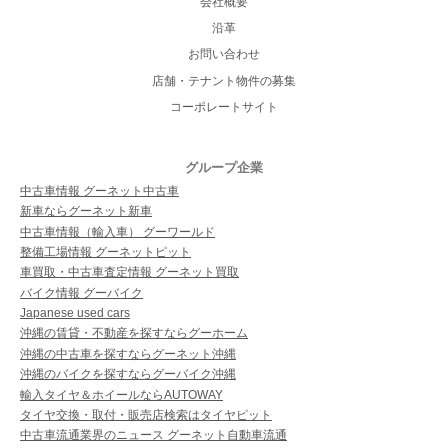
会社概要
沿革
お問い合わせ
店舗・テナント物件の募集
コーポレートサイト
グループ企業
中古車情報 グーネット中古車
新車ならグーネット新車
中古車情報（輸入車） グーワールド
整備工場情報 グーネットピット
車買取・中古車査定情報 グーネット買取
バイク情報 グーバイク
Japanese used cars
沖縄の賃貸・不動産を探すならグーホーム
沖縄の中古車を探すならグーネット沖縄
沖縄のバイクを探すならグーバイク沖縄
輸入タイヤ＆ホイールならAUTOWAY
タイヤ交換・取付・販売店検索はタイヤピット
中古車流通業界のニュース グーネット自動車流通