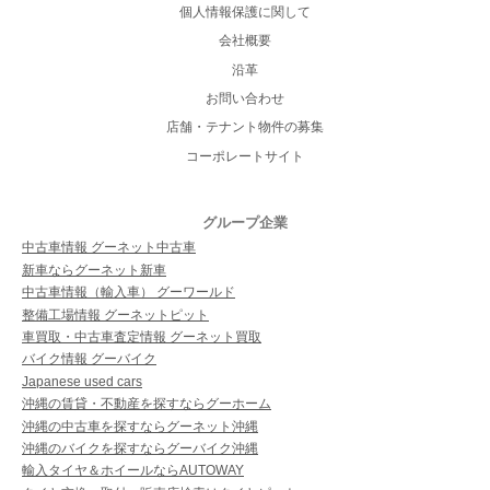
個人情報保護に関して
会社概要
沿革
お問い合わせ
店舗・テナント物件の募集
コーポレートサイト
グループ企業
中古車情報 グーネット中古車
新車ならグーネット新車
中古車情報（輸入車） グーワールド
整備工場情報 グーネットピット
車買取・中古車査定情報 グーネット買取
バイク情報 グーバイク
Japanese used cars
沖縄の賃貸・不動産を探すならグーホーム
沖縄の中古車を探すならグーネット沖縄
沖縄のバイクを探すならグーバイク沖縄
輸入タイヤ＆ホイールならAUTOWAY