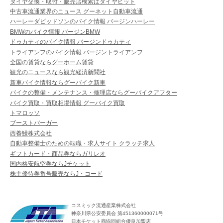
タイヤ交換・取付・販売店検索はタイヤピット
中古車流通業界のニュース グーネット自動車流通
ハーレーダビッドソンのバイク情報 バージンハーレー
BMWのバイク情報 バージンBMW
ドゥカティのバイク情報 バージンドゥカティ
トライアンフのバイク情報 バージントライアンフ
全国の賃貸ならグーホーム賃貸
観光のニュースなら観光経済新聞社
新車バイク情報ならグーバイク新車
バイクの整備・メンテナンス・修理店ならグーバイクアフター
バイク買取・買取相場情報 グーバイク買取
トマロッソ
ブーストバーガー
西養鰻株式会社
自動車整備士のための転職・求人サイト クラッチ求人
ギフトカード・商品券ならガリレオ
国内格安航空券ならJチケット
株主優待券番号販売ならJ・コード
コスミック流通産業株式会社
神奈川県公安委員会 第451360000071号
日本チケット商協同組合優良加盟店