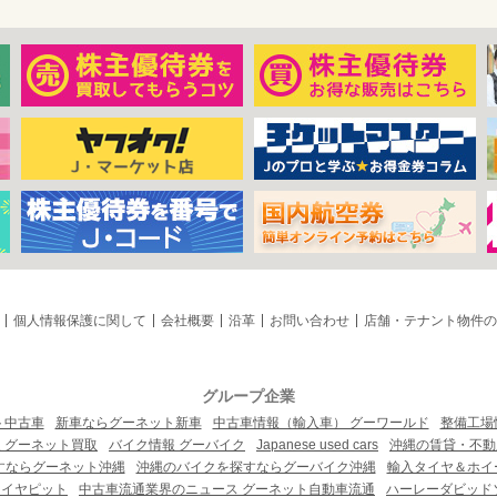
個人情報保護に関して
会社概要
沿革
お問い合わせ
店舗・テナント物件の
グループ企業
ト中古車
新車ならグーネット新車
中古車情報（輸入車） グーワールド
整備工場
 グーネット買取
バイク情報 グーバイク
Japanese used cars
沖縄の賃貸・不動
すならグーネット沖縄
沖縄のバイクを探すならグーバイク沖縄
輸入タイヤ＆ホイー
タイヤピット
中古車流通業界のニュース グーネット自動車流通
ハーレーダビッド