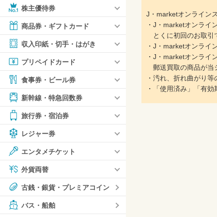
株主優待券
J・marketオンラ
・J・marketオン
商品券・ギフトカード
とくに初回のお取引で
収入印紙・切手・はがき
・J・marketオン
・J・marketオン
プリペイドカード
郵送買取の商品が当シ
・汚れ、折れ曲がり等
食事券・ビール券
・「使用済み」「有効
新幹線・特急回数券
旅行券・宿泊券
レジャー券
エンタメチケット
外貨両替
古銭・銀貨・プレミアコイン
バス・船舶