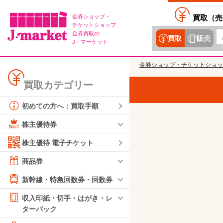
金券ショップ・
買取（
売
チケットショップ
金券買取の
買取
販売
J・マーケット
金券ショップ・チケットショッ
買取カテゴリー
初めての方へ：買取手順
株主優待券
株主優待 電子チケット
商品券
新幹線・特急回数券・回数券
収入印紙・切手・はがき・レ
ターパック