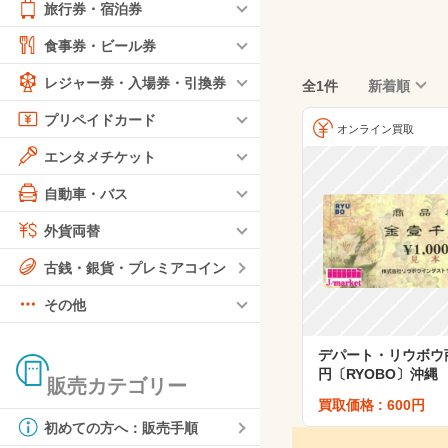
旅行券・宿泊券
食事券・ビール券
レジャー券・入場券・引換券
全1件
新着順
プリペイドカード
オンライン買取
エンタメチケット
自動車・バス
外貨両替
古銭・銀貨・プレミアコイン
その他
デパート・リウボウ商品
円〔RYOBO〕沖縄
販売カテゴリー
買取価格 : 600円
初めての方へ：販売手順