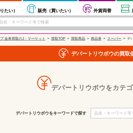
りたい
）
販売（
買いたい
）
外貨両替
プ 金券買取のJ・マーケット
買取TOP
買取商品
商品券
スーパー
デ
デパートリウボウの買取
デパートリウボウをカテゴ
デパートリウボウをキーワードで探す