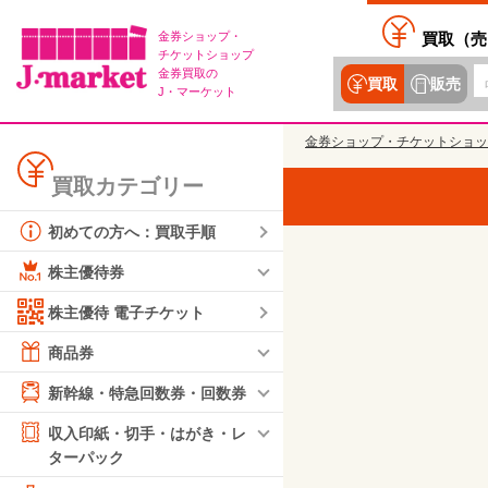
金券ショップ・
買取（
売
チケットショップ
金券買取の
買取
販売
J・マーケット
金券ショップ・チケットショッ
買取カテゴリー
初めての方へ：買取手順
株主優待券
株主優待 電子チケット
商品券
新幹線・特急回数券・回数券
収入印紙・切手・はがき・レ
ターパック