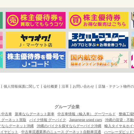
個人情報保護に関して
会社概要
沿革
お問い合わせ
店舗・テナント物件の
グループ企業
ト中古車
新車ならグーネット新車
中古車情報（輸入車） グーワールド
整備工場
 グーネット買取
バイク情報 グーバイク
Japanese used cars
沖縄の賃貸・不動
すならグーネット沖縄
沖縄のバイクを探すならグーバイク沖縄
輸入タイヤ＆ホイー
タイヤピット
中古車流通業界のニュース グーネット自動車流通
ハーレーダビッド