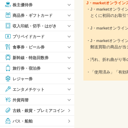
J・marketオンラ
株主優待券
・J・marketオン
とくに初回のお取引で
商品券・ギフトカード
収入印紙・切手・はがき
・J・marketオン
プリペイドカード
・J・marketオン
郵送買取の商品が当シ
食事券・ビール券
新幹線・特急回数券
・汚れ、折れ曲がり等
旅行券・宿泊券
・「使用済み」「有効
レジャー券
エンタメチケット
外貨両替
古銭・銀貨・プレミアコイン
バス・船舶