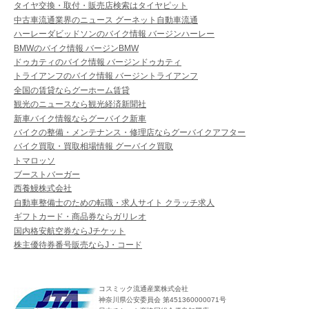
タイヤ交換・取付・販売店検索はタイヤピット
中古車流通業界のニュース グーネット自動車流通
ハーレーダビッドソンのバイク情報 バージンハーレー
BMWのバイク情報 バージンBMW
ドゥカティのバイク情報 バージンドゥカティ
トライアンフのバイク情報 バージントライアンフ
全国の賃貸ならグーホーム賃貸
観光のニュースなら観光経済新聞社
新車バイク情報ならグーバイク新車
バイクの整備・メンテナンス・修理店ならグーバイクアフター
バイク買取・買取相場情報 グーバイク買取
トマロッソ
ブーストバーガー
西養鰻株式会社
自動車整備士のための転職・求人サイト クラッチ求人
ギフトカード・商品券ならガリレオ
国内格安航空券ならJチケット
株主優待券番号販売ならJ・コード
コスミック流通産業株式会社
神奈川県公安委員会 第451360000071号