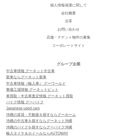
個人情報保護に関して
会社概要
沿革
お問い合わせ
店舗・テナント物件の募集
コーポレートサイト
グループ企業
中古車情報 グーネット中古車
新車ならグーネット新車
中古車情報（輸入車） グーワールド
整備工場情報 グーネットピット
車買取・中古車査定情報 グーネット買取
バイク情報 グーバイク
Japanese used cars
沖縄の賃貸・不動産を探すならグーホーム
沖縄の中古車を探すならグーネット沖縄
沖縄のバイクを探すならグーバイク沖縄
輸入タイヤ＆ホイールならAUTOWAY