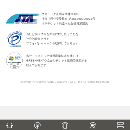
コスミック流通産業株式会社
神奈川県公安委員会 第451360000071号
日本チケット商協同組合優良加盟店
当社は個人情報を大切に取り扱うことを
社会的責任と考え
プライバシーマークを取得しております。
当社（コスミック流通産業株式会社）は
GREEN×EXPO協会とチケット販売委託契約を
結んでおります。
copyright © Cosmic Ryutuu Sangyou LTD., Inc All Rights Reserved.