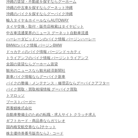
沖縄の賃貸・不動産を探すならグーホーム
沖縄の中古車を探すならグーネット沖縄
沖縄のバイクを探すならグーバイク沖縄
輸入タイヤ＆ホイールならAUTOWAY
タイヤ交換・取付・販売店検索はタイヤピット
中古車流通業界のニュース グーネット自動車流通
ハーレーダビッドソンのバイク情報 バージンハーレー
BMWのバイク情報 バージンBMW
ドゥカティのバイク情報 バージンドゥカティ
トライアンフのバイク情報 バージントライアンフ
全国の賃貸ならグーホーム賃貸
観光のニュースなら観光経済新聞社
新車バイク情報ならグーバイク新車
バイクの整備・メンテナンス・修理店ならグーバイクアフター
バイク買取・買取相場情報 グーバイク買取
トマロッソ
ブーストバーガー
西養鰻株式会社
自動車整備士のための転職・求人サイト クラッチ求人
ギフトカード・商品券ならガリレオ
国内格安航空券ならJチケット
株主優待券番号販売ならJ・コード